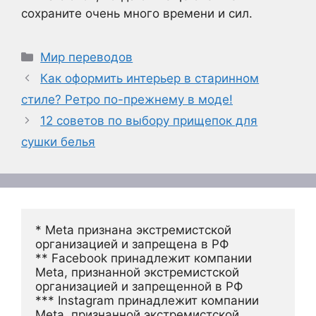
сохраните очень много времени и сил.
Рубрики
Мир переводов
Как оформить интерьер в старинном
стиле? Ретро по-прежнему в моде!
12 советов по выбору прищепок для
сушки белья
* Meta признана экстремистской 
организацией и запрещена в РФ
** Facebook принадлежит компании 
Meta, признанной экстремистской 
организацией и запрещенной в РФ
*** Instagram принадлежит компании 
Meta, признанной экстремистской 