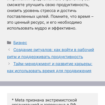
сможете улучшить свою продуктивность,
снизить уровень стресса и достичь
поставленных целей. Помните, что время –
это ценный ресурс, и его необходимо
использовать мудро и эффективно.
Рубрики
Бизнес
Создание ритуалов: как войти в рабочий
ритм и поддерживать продуктивность
Тайм-менеджмент и развитие карьеры:
как использовать время для продвижения
* Meta признана экстремистской 
организацией и запрещена в РФ