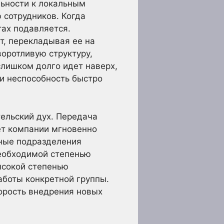
льности к локальным
 сотрудников. Когда
тах подавляется.
т, перекладывая ее на
оротливую структуру,
слишком долго идет наверх,
 и неспособность быстро
тельский дух. Передача
ет компании мгновенно
нные подразделения
еобходимой степенью
ысокой степенью
аботы конкретной группы.
орость внедрения новых