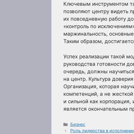
Ключевым инструментом та
позволяют центру видеть 
их повседневную работу до
«контроль по исключениям»
маржинальность, основные 
Таким образом, достигает
Успех реализации такой мо
руководства готовности дов
очередь, должны научиться
на центр. Культура довери
Организация, которая науч
компетенций, а не жесткой
и сильной как корпорация, 
является окончательным п
Рубрики
Бизнес
Роль лидерства в исполнени