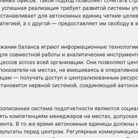
льных офисов. Такой подход позволяет сочетать стр
о успешная реализация требует развитой системы у
 устанавливает для автономных единиц четкие целевы
атегией, а с другой — предоставляет им свободу в 
ржании баланса играют информационные технологии
ля совместной работы и аналитические инструмен
цессов across всей организации. Они позволяют цен
оказатели на местах, не вмешиваясь в оперативное
цам — получать доступ к централизованным ресурс
становится нервной системой, соединяющей автоно
прописанная система подотчетности являются социа
ять компетенциям менеджеров на местах, допуская
мента. В то же время автономные единицы должны 
езультаты перед центром. Регулярные коммуникацио