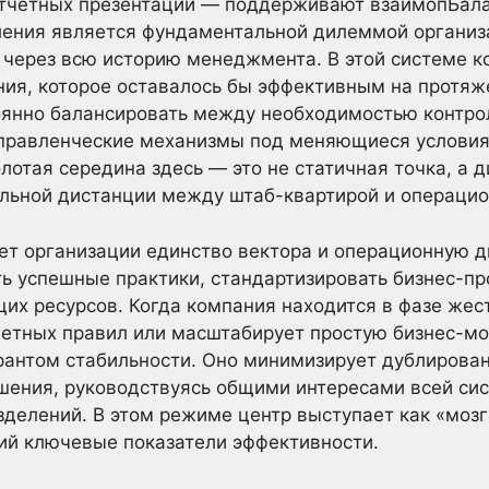
 отчетных презентаций — поддерживают взаимопБал
ления является фундаментальной дилеммой организ
через всю историю менеджмента. В этой системе к
ния, которое оставалось бы эффективным на протяж
янно балансировать между необходимостью контро
управленческие механизмы под меняющиеся условия
олотая середина здесь — это не статичная точка, а 
альной дистанции между штаб-квартирой и операци
т организации единство вектора и операционную д
ь успешные практики, стандартизировать бизнес-пр
их ресурсов. Когда компания находится в фазе жес
етных правил или масштабирует простую бизнес-мо
рантом стабильности. Оно минимизирует дублирован
ения, руководствуясь общими интересами всей сис
делений. В этом режиме центр выступает как «моз
ий ключевые показатели эффективности.