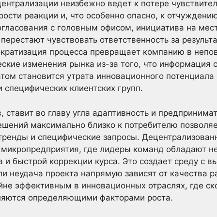
централизации неизбежно ведет к потере чувствите
ости реакции и, что особенно опасно, к отчуждению
гласования с головным офисом, инициатива на мес
ерестают чувствовать ответственность за результа
ократизация процесса превращает компанию в непов
еские изменения рынка из-за того, что информация 
атом становится утрата инновационного потенциала
и специфических клиентских групп.
, ставит во главу угла адаптивность и предпринима
ешений максимально близко к потребителю позволя
 тренды и специфические запросы. Децентрализова
 микропредприятия, где лидеры команд обладают н
 и быстрой коррекции курса. Это создает среду с в
или неудача проекта напрямую зависят от качества р
йне эффективным в инновационных отраслях, где ск
вляются определяющими факторами роста.