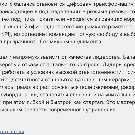
кого баланса становится цифровая трансформация
происходящее в подразделениях в режиме реального
 тех пор, пока показатели находятся в границах но
: головной офис задает жесткие рамки параметров (
KPI), но оставляет командам полную свободу в выбо
ся прозрачность без микроменеджмента.
дели напрямую зависит от качества лидерства. Бала
ерять и отказу от тотального контроля. Лидеры сре
 работать в условиях высокой ответственности, пр
я и подотчетности становится важнее, чем иерархич
илась грамотно распоряжаться полномочиями, расп
 субординации, становится способной на уникальны
и при этом гибкой и быстрой как стартап. Это масте
ризнаком зрелости современного управления.
и стратегии