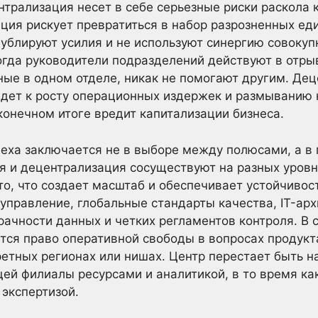
нтрализация несет в себе серьезные риски раскола 
ция рискует превратиться в набор разрозненных ед
ублируют усилия и не используют синергию совокуп
гда руководители подразделений действуют в отрыв
ные в одном отделе, никак не помогают другим. Дец
едет к росту операционных издержек и размыванию
 конечном итоге вредит капитализации бизнеса.
еха заключается не в выборе между полюсами, а в
я и децентрализация сосуществуют на разных уров
то, что создает масштаб и обеспечивает устойчивост
управление, глобальные стандарты качества, IT-арх
зрачности данных и четких регламентов контроля. В 
ся право оперативной свободы в вопросах продукта
ретных регионах или нишах. Центр перестает быть н
ей филиалы ресурсами и аналитикой, в то время к
экспертизой.