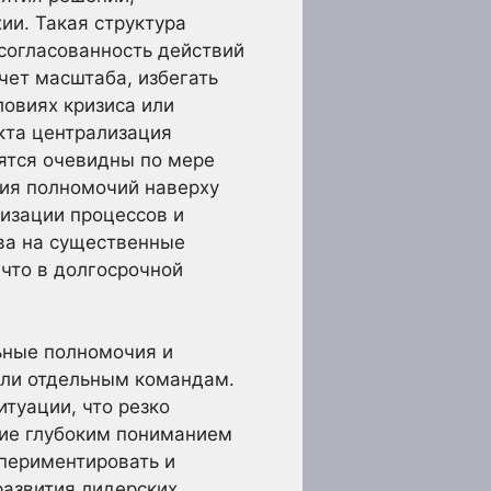
ии. Такая структура
 согласованность действий
чет масштаба, избегать
ловиях кризиса или
кта централизация
ятся очевидны по мере
ция полномочий наверху
изации процессов и
ва на существенные
 что в долгосрочной
ьные полномочия и
или отдельным командам.
туации, что резко
щие глубоким пониманием
спериментировать и
азвития лидерских