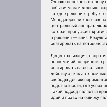
Однако перекос в сторону 
событиям, замедлению скор
каждое решение требует со
Менеджеры нижнего звена п
центральный аппарат. Бюр
которая пропускает критич
а решения — вниз. Результ
реагировать на потребност
Децентрализация, напротив
полномочий по принятию р
реагировать на локальные
действуют как автономные
свободы для экспериментов
подотчетности, где успех 
Такой подход является кра
идей и право на ошибку я