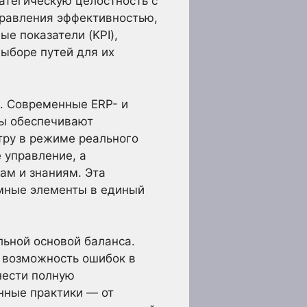
атегическую целостность с
правления эффективностью,
е показатели (KPI),
выборе путей для их
. Современные ERP- и
ты обеспечивают
тру в режиме реального
 управление, а
ам и знаниям. Эта
мные элементы в единый
льной основой баланса.
 возможность ошибок в
нести полную
нные практики — от