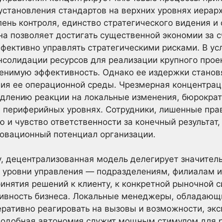
установления стандартов на верхних уровнях иерарх
ень контроля, единство стратегического видения и
Она позволяет достигать существенной экономии за с
фективно управлять стратегическими рисками. В ус
нсолидации ресурсов для реализации крупного прое
енимую эффективность. Однако ее издержки станов
ния ее операционной среды. Чрезмерная концентра
едлению реакции на локальные изменения, бюрократ
 периферийных уровнях. Сотрудники, лишенные пра
 и чувство ответственности за конечный результат,
новационный потенциал организации.
у, децентрализованная модель делегирует значител
е уровни управления — подразделениям, филиалам 
инятия решений к клиенту, к конкретной рыночной си
тивность бизнеса. Локальные менеджеры, обладаю
еративно реагировать на вызовы и возможности, эк
Подобная автономия служит мощным стимулом для р