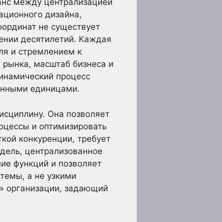
анс между централизацией
ационного дизайна,
оординат не существует
ении десятилетий. Каждая
ля и стремлением к
 рынка, масштаб бизнеса и
динамический процесс
онными единицами.
исциплину. Она позволяет
оцессы и оптимизировать
ткой конкуренции, требует
дель, централизованное
ие функций и позволяет
темы, а не узкими
г» организации, задающий