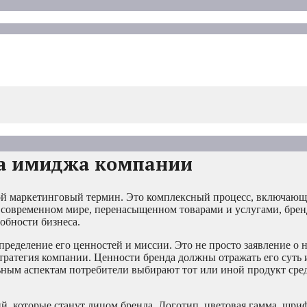
та имиджа компании
ной маркетинговый термин. Это комплексный процесс, включающ
 современном мире, перенасыщенном товарами и услугами, брен
обности бизнеса.
пределение его ценностей и миссии. Это не просто заявление о
стратегия компании. Ценности бренда должны отражать его суть 
ьным аспектам потребители выбирают тот или иной продукт сре
й, которые станут лицом бренда. Логотип, цветовая гамма, шри