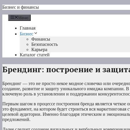
Перейти
Бизнес и финансы
к
содержимому
Меню
Главная
Бизнес
Финансы
Безопасность
Карьера
Каталог статей
Брендинг: построение и защи
Брендинг — это не просто некое модное словечко или очеред
создание, развитие и защиту уникального имиджа компании. В
ключевую роль в установлении и поддержании конкурентоспос
Первым шагом в процессе построения бренда является четкое о
это фундамент, на котором будет строиться вся маркетинговая 
целевой аудитории. Именно благодаря этическим и эмоционал
предложений.
Далее следует создание визуальных и вербальных коммуникаци