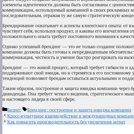
элементы идентичности должны быть согласованы с ценностям
коммуникации, используемый компанией в своих рекламных ма
последовательным, отражая ту же самую стратегическую конц
Брендирование охватывает и аспекты клиентского опыта: от вз
чувствует себя, используя продукт, и каковы его впечатления 
положительного опыта требует постоянного внимания к качест
Однако успешный брендинг — это не только создание положит
компании должны быть готовы к непредвиденным обстоятельст
коммуникация, честность и умение быстро реагировать на выз
Брендинг — это живой процесс, который требует гибкости и а
поддерживают свой имидж, но и стремятся к его постоянному 
тенденций позволяют брендам оставаться актуальными и подде
Таким образом, построение и защита имиджа компании через б
дивиденды. Она требует четкого видения, стратегического мы
и настоящего лидера в своей сфере.
Рубрики
Метки
Бизнес
Брендинг: построение и защита имиджа компании
Кросс-культурное взаимодействие в международных компан
Как повысить производительность без увеличения затрат