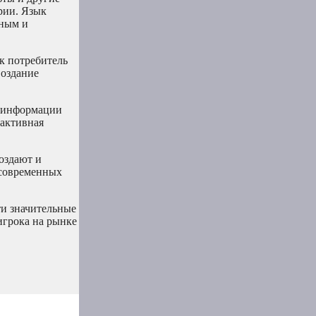
рии. Язык
иным и
к потребитель
Создание
и информации
оактивная
оздают и
 современных
ти значительные
игрока на рынке