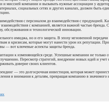
и и миссией компании и вызывать нужные ассоциации у аудито
териалах, социальных сетях и других каналах, должен быть ед
епцию.
аимодействия с персоналом до взаимодействия с продукцией. Ка
от взаимодействия с компанией, является важной частью бренда. 
ву, обслуживания и технологической инновации.
ельного имиджа, но и его защита. В эпоху мгновенной передач
вам и кризисам, которые могут нанести урон их репутации. Пр
овы — вот ключевые аспекты защиты бренда.
даптации к изменяющейся среде. Успешные компании не только с
улучшению. Пересмотр стратегий, внедрение новых идей и учет
рживать доверие своих клиентов.
рендинг — это долгосрочная инвестиция, которая может принес
шления и внимания к деталям, превращая компанию в значимого 
иях