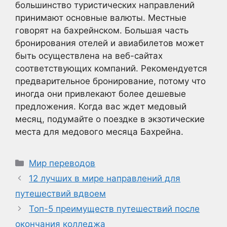
большинство туристических направлений
принимают основные валюты. Местные
говорят на бахрейнском. Большая часть
бронирования отелей и авиабилетов может
быть осуществлена на веб-сайтах
соответствующих компаний. Рекомендуется
предварительное бронирование, потому что
иногда они привлекают более дешевые
предложения. Когда вас ждет медовый
месяц, подумайте о поездке в экзотические
места для медового месяца Бахрейна.
Рубрики
Мир переводов
12 лучших в мире направлений для
путешествий вдвоем
Топ-5 преимуществ путешествий после
окончания колледжа