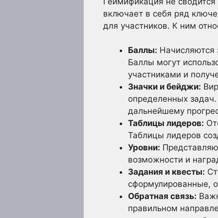
Геймификация не сводится
включает в себя ряд ключ
для участников. К ним отно
Баллы:
Начисляются 
Баллы могут использо
участниками и получ
Значки и бейджи:
Вир
определенных задач. 
дальнейшему прогрес
Таблицы лидеров:
Ото
Таблицы лидеров соз
Уровни:
Представляют
возможности и награ
Задания и квесты:
Ст
сформулированные, о
Обратная связь:
Важн
правильном направле