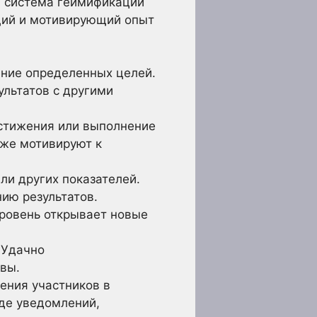
я система геймификации
щий и мотивирующий опыт
ние определенных целей.
ультатов с другими
стижения или выполнение
кже мотивируют к
ли других показателей.
ию результатов.
уровень открывает новые
 Удачно
вы.
ения участников в
де уведомлений,