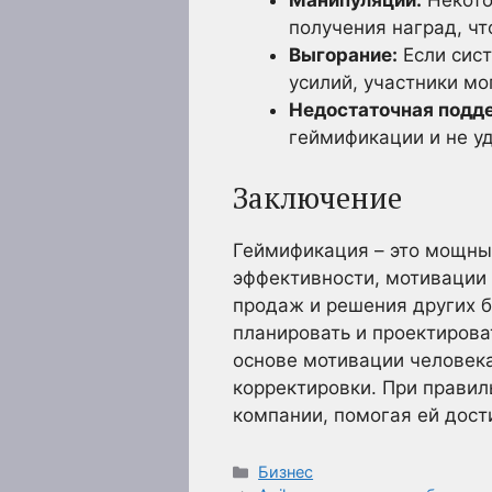
Манипуляции:
Некото
получения наград, чт
Выгорание:
Если сис
усилий, участники мо
Недостаточная подд
геймификации и не у
Заключение
Геймификация – это мощны
эффективности, мотивации 
продаж и решения других б
планировать и проектирова
основе мотивации человека
корректировки. При прави
компании, помогая ей дост
Рубрики
Бизнес