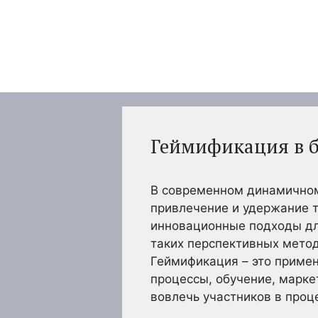
Перейти
к
содержимому
Геймификация в б
В современном динамичном 
привлечение и удержание т
инновационные подходы дл
таких перспективных метод
Геймификация – это примен
процессы, обучение, марке
вовлечь участников в проц