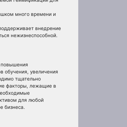
темой геймификации для
ишком много времени и
 поддерживает внедрение
ться нежизнеспособной.
я повышения
ов обучения, увеличения
ходимо тщательно
кие факторы, лежащие в
 необходимые
активом для любой
е бизнеса.