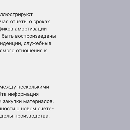
иллюстрируют
чая отчеты о сроках
афиков амортизации
т быть воспроизведены
онденции, служебные
рямого отношения к
 между несколькими
Эта информация
 закупки материалов.
ности о новом счете-
тделы производства,