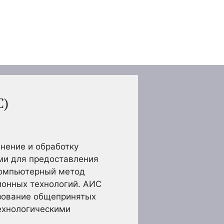
С)
анение и обработку
ми для предоставления
компьютерный метод
ионных технологий. АИС
ьзование общепринятых
ехнологическими