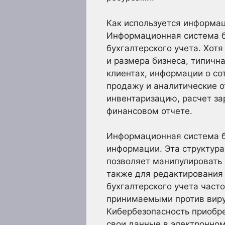
Как используется информац
Информационная система б
бухгалтерского учета. Хот
и размера бизнеса, типичн
клиентах, информации о со
продажу и аналитические о
инвентаризацию, расчет за
финансовом отчете.
Информационная система б
информации. Эта структур
позволяет манипулировать
также для редактирования
бухгалтерского учета час
принимаемыми против виру
Кибербезопасность приобре
свои данные в электронном