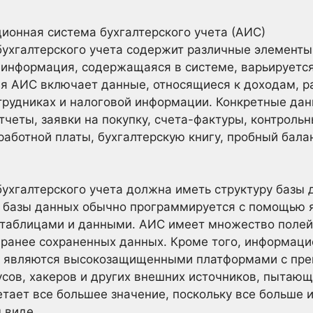
ионная система бухгалтерского учета (АИС)
ухгалтерского учета содержит различные элементы
я информация, содержащаяся в системе, варьируется
ая АИС включает данные, относящиеся к доходам, 
трудниках и налоговой информации. Конкретные да
тчеты, заявки на покупку, счета-фактуры, контрольн
работной платы, бухгалтерскую книгу, пробный бал
ухгалтерского учета должна иметь структуру базы 
а базы данных обычно программируется с помощью я
 таблицами и данными. АИС имеет множество полей 
 ранее сохраненных данных. Кроме того, информац
то являются высокозащищенными платформами с пр
сов, хакеров и других внешних источников, пытаю
тает все большее значение, поскольку все больше 
 виде.