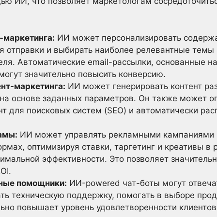
ю ИИ, что позволяет маркетологам сосредоточитьс
-маркетинга:
ИИ может персонализировать содержа
я отправки и выбирать наиболее релевантные темы 
ля. Автоматические email-рассылки, основанные на
могут значительно повысить конверсию.
нт-маркетинга:
ИИ может генерировать контент раз
 на основе заданных параметров. Он также может о
т для поисковых систем (SEO) и автоматически расп
амы:
ИИ может управлять рекламными кампаниями в
ормах, оптимизируя ставки, таргетинг и креативы в
имальной эффективности. Это позволяет значительно
OI.
ьные помощники:
ИИ-powered чат-боты могут отвечат
ать техническую поддержку, помогать в выборе про
льно повышает уровень удовлетворенности клиентов