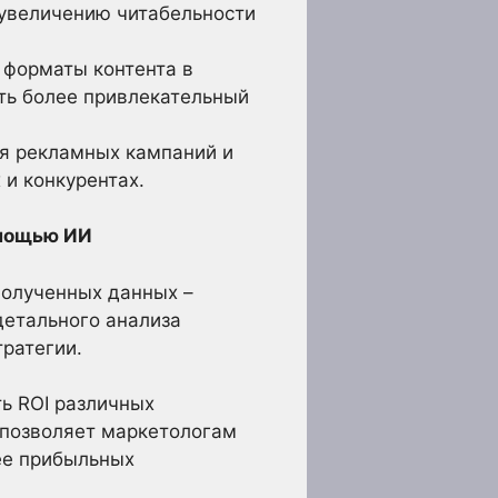
 увеличению читабельности
 форматы контента в
ать более привлекательный
я рекламных кампаний и
 и конкурентах.
омощью ИИ
полученных данных –
детального анализа
тратегии.
ь ROI различных
 позволяет маркетологам
ее прибыльных