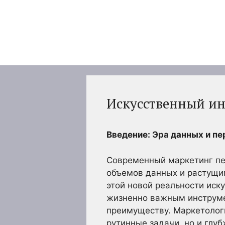
Перейти
к
содержимому
Искусственный ин
Введение: Эра данных и п
Современный маркетинг пе
объемов данных и растущи
этой новой реальности иск
жизненно важным инструме
преимуществу. Маркетолог
рутинные задачи, но и глу