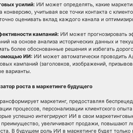
говых усилий:
ИИ может определять, какие маркети
 конверсию, учитывая все точки контакта с клиенто
точно оценивать вклад каждого канала и оптимизи
фективности кампаний:
ИИ может прогнозировать э
ний на основе анализа исторических данных и теку
ать более обоснованные решения и избегать дорог
 помощью ИИ:
ИИ может автоматически проводить A
овых кампаний (заголовков, изображений, призывов
е варианты.
затор роста в маркетинге будущего
трансформирует маркетинг, предоставляя беспреце
ации процессов, персонализации клиентского опыта
торые успешно интегрируют ИИ в свои маркетинговы
е преимущество, увеличивают продажи, повышают ло
ста. В будущем роль ИИ в маркетинге будет только 