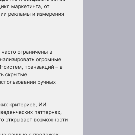
икл маркетинга, от
ции рекламы и измерения
 часто ограничены в
анализировать огромные
-систем, транзакций – в
ть скрытые
использовании ручных
их критериев, ИИ
оведенческих паттернах,
то открывает возможности
ие данные о продажах,