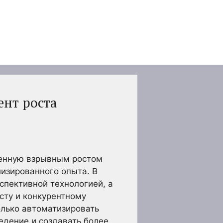
ент роста
ленную взрывным ростом
изированного опыта. В
спективной технологией, а
сту и конкурентному
лько автоматизировать
едение и создавать более