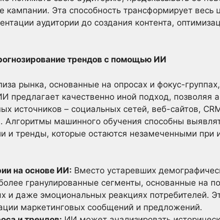
 кампании. Эта способность трансформирует весь ц
ентации аудитории до создания контента, оптимиза
прогнозирование трендов с помощью ИИ
за рынка, основанные на опросах и фокус-группах,
ИИ предлагает качественно иной подход, позволяя 
ых источников – социальных сетей, веб-сайтов, CRM
. Алгоритмы машинного обучения способны выявля
ии и тренды, которые остаются незамеченными при 
ии на основе ИИ:
Вместо устаревших демографическ
 более гранулированные сегменты, основанные на п
ях и даже эмоциональных реакциях потребителей. Э
ации маркетинговых сообщений и предложений.
оса и трендов:
ИИ может анализировать историческ