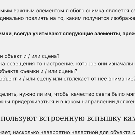
мым важным элементом любого снимка является све
рдинально повлиять на то, каким получится изображе
снимки, всегда учитывают следующие элементы, пре
 объект и / или сцена?
а освещения то настроение, которое они изначальн
объекта съемки и / или сцены?
объект и / или сцену или отвлекает от нее внимание
елить, нужно ли им, чтобы качество света было мя
лжны придерживаться и в каком направлении должен
спользуют встроенную вспышку к
ает, насколько невероятно нелестной для объекта