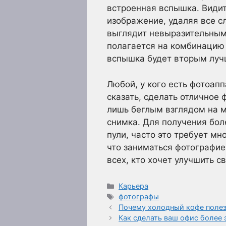
встроенная вспышка. Видите
изображение, удаляя все с
выглядит невыразительным 
полагается на комбинацию 
вспышка будет вторым луч
Любой, у кого есть фотоапп
сказать, сделать отличное 
лишь беглым взглядом на 
снимка. Для получения бол
пули, часто это требует м
что заниматься фотографие
всех, кто хочет улучшить с
Рубрики
Карьера
Метки
фотографы
Почему холодный кофе полез
Как сделать ваш офис более