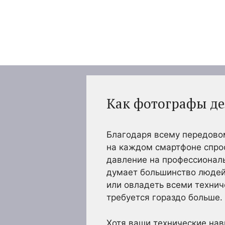
Перейти
к
содержимому
Как фотографы д
Благодаря всему передово
на каждом смартфоне спрос
давление на профессиональ
думает большинство людей,
или овладеть всеми технич
требуется гораздо больше.
Хотя ваши технические нав