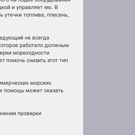
дкой и управляет ею. В
ь утечки топлива, плесень,
ледующий не всегда
 которое работало должным
верки мореходности
ет помочь снизить этот тип
оммерческих морских
ях помощь может оказать
лнении проверки