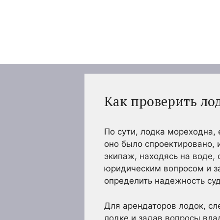
Перейти
к
содержимому
Как проверить ло
По сути, лодка мореходна, 
оно было спроектировано, 
экипаж, находясь на воде,
юридическим вопросом и за
определить надежность суд
Для арендаторов лодок, с
лодке и задав вопросы вла