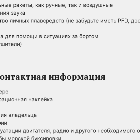
ные ракеты, как ручные, так и воздушные
ния звука
тво личных плавсредств (не забудьте иметь PFD, до
а для помощи в ситуациях за бортом
ушители)
онтактная информация
ере
рационная наклейка
ция владельца
рии
луатации двигателя, радио и другого необходимого 
бы морской буксировки