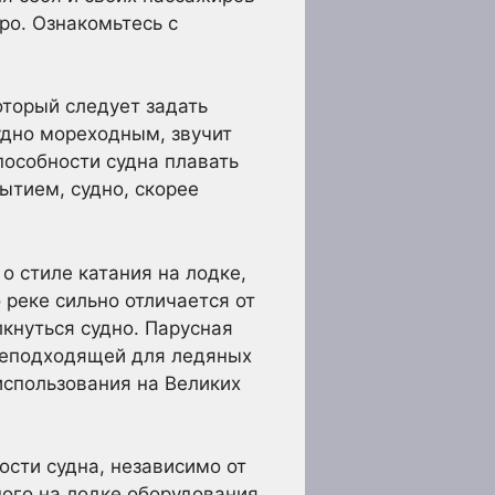
ро. Ознакомьтесь с
оторый следует задать
судно мореходным, звучит
пособности судна плавать
ытием, судно, скорее
о стиле катания на лодке,
 реке сильно отличается от
кнуться судно. Парусная
неподходящей для ледяных
использования на Великих
сти судна, независимо от
ого на лодке оборудования