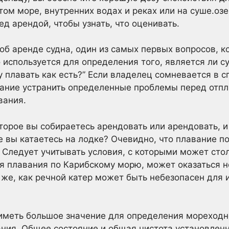
том море, внутренних водах и реках или на суше.озе
д арендой, чтобы узнать, что оценивать.
об аренде судна, один из самых первых вопросов, к
о используется для определения того, является ли 
у плавать как есть?” Если владелец сомневается в с
ание устранить определенные проблемы перед отпл
вания.
торое вы собираетесь арендовать или арендовать, и 
 вы катаетесь на лодке? Очевидно, что плавание по
 Следует учитывать условия, с которыми может стол
ля плавания по Карибскому морю, может оказаться 
к же, как речной катер может быть небезопасен для 
меть большое значение для определения мореходно
ния. Общее состояние и общая чистота установленн