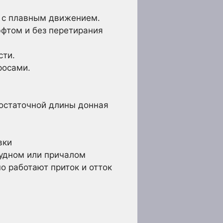
 с плавным движением.
фтом и без перетирания
сти.
росами.
достаточной длины донная
вки
судном или причалом
о работают приток и отток