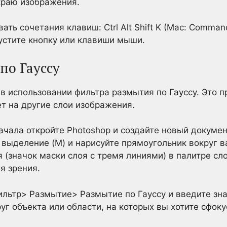
краю изображения.
ть сочетания клавиш: Ctrl Alt Shift K (Mac: Command 
устите кнопку или клавиши мыши.
по Гауссу
в использовании фильтра размытия по Гауссу. Это 
ет на другие слои изображения.
начала откройте Photoshop и создайте новый докумен
 выделение (M) и нарисуйте прямоугольник вокруг 
 (значок маски слоя с тремя линиями) в палитре сл
я зрения.
льтр> Размытие> Размытие по Гауссу и введите знач
уг объекта или области, на которых вы хотите сфоку