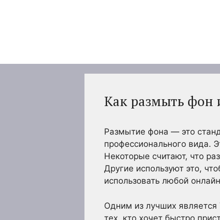
Перейти
к
содержимому
Как размыть фон 
Размытие фона — это станд
профессионального вида. Э
Некоторые считают, что р
Другие используют это, чт
использовать любой онлай
Одним из лучших является 
тех, кто хочет быстро при