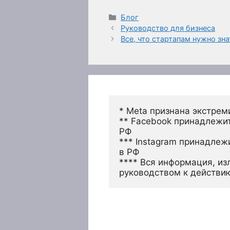
Рубрики
Блог
Руководство для бизнеса
Все, что стартапам нужно зн
* Meta признана экстрем
** Facebook принадлежит
РФ
*** Instagram принадлеж
в РФ 
**** Вся информация, из
руководством к действи