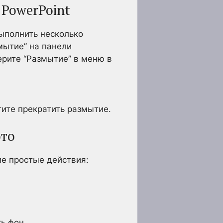
PowerPoint
выполнить несколько
мытие” на панели
ерите “Размытие” в меню в
тите прекратить размытие.
ото
е простые действия:
ь фон.