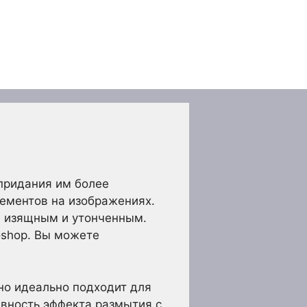
придания им более
лементов на изображениях.
е изящным и утонченным.
oshop. Вы можете
оно идеально подходит для
ивность эффекта размытия с