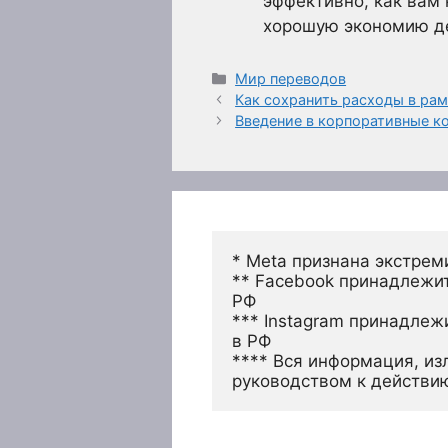
эффективно, как вам 
хорошую экономию де
Рубрики
Мир переводов
Как сохранить расходы в ра
Введение в корпоративные 
* Meta признана экстрем
** Facebook принадлежит
РФ
*** Instagram принадлеж
в РФ 
**** Вся информация, из
руководством к действи