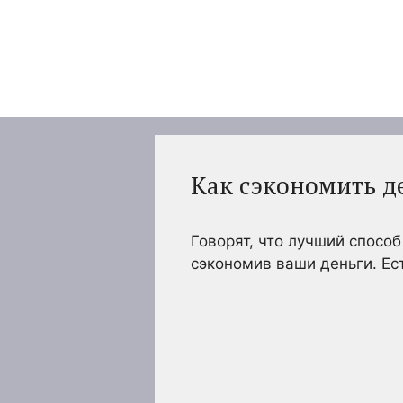
Перейти
к
содержимому
Как сэкономить д
Говорят, что лучший спосо
сэкономив ваши деньги. Ес