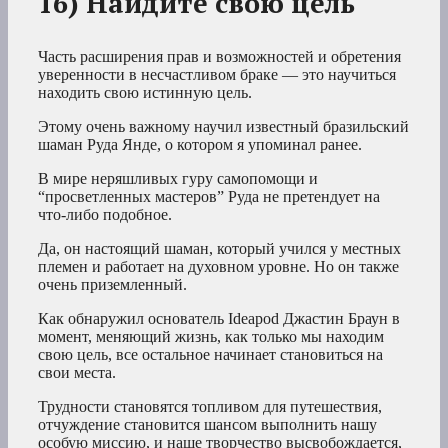
16) Найдите свою цель
Часть расширения прав и возможностей и обретения
уверенности в несчастливом браке — это научиться
находить свою истинную цель.
Этому очень важному научил известный бразильский
шаман Руда Янде, о котором я упоминал ранее.
В мире неряшливых гуру самопомощи и
“просветленных мастеров” Руда не претендует на
что-либо подобное.
Да, он настоящий шаман, который учился у местных
племен и работает на духовном уровне. Но он также
очень приземленный.
Как обнаружил основатель Ideapod Джастин Браун в
момент, меняющий жизнь, как только мы находим
свою цель, все остальное начинает становиться на
свои места.
Трудности становятся топливом для путешествия,
отчуждение становится шансом выполнить нашу
особую миссию, и наше творчество высвобождается,