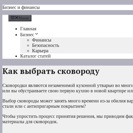
Перейти
Бизнес и финансы
к
содержимому
Меню
Главная
Бизнес
Финансы
Безопасность
Карьера
Каталог статей
Как выбрать сковороду
Сковородки являются незаменимой кухонной утварью во многих
или вы обустраиваете свою первую кухню в новой квартире ил
Выбор сковороды может занять много времени из-за обилия ва
стали или с антипригарным покрытием?
Чтобы упростить процесс принятия решения, мы приводим фак
материалы для сковородок.