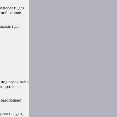
ользовать для
тной основе,
одходит для
а под варочными
ок протекает
 разогревает
рева посуды,