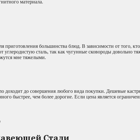
гнитного материала.
я приготовления большинства блюд. В зависимости от того, кто
ют углеродистую сталь, так как чугунные сковороды довольно тя
ажутся мне тяжелыми.
ело доходит до совершения любого вида покупки. Дешевые каст
ого быстрее, чем более дорогие. Если цена является ограничен
д
жавеющей Стали