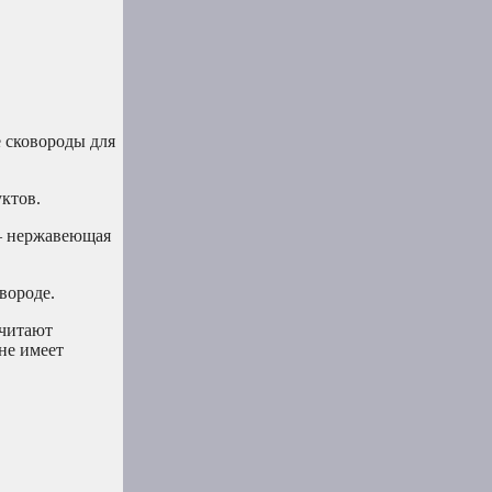
е сковороды для
уктов.
 — нержавеющая
вороде.
очитают
не имеет