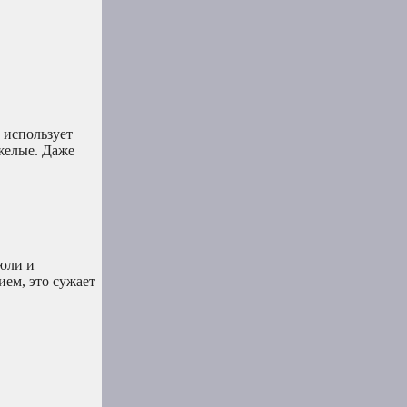
 использует
желые. Даже
рюли и
ием, это сужает