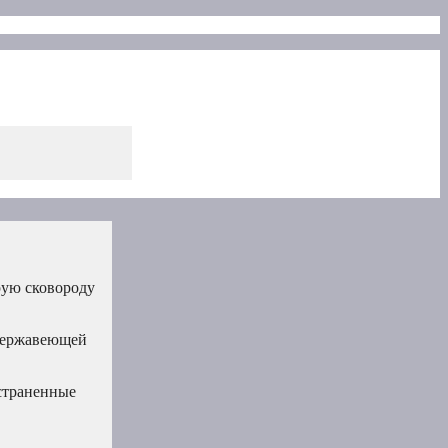
рую сковороду
 нержавеющей
остраненные