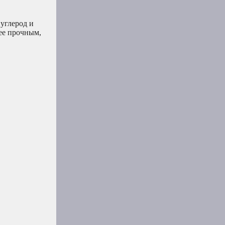
 углерод и
лее прочным,