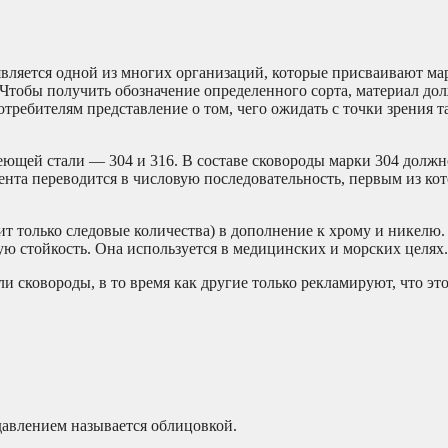
ляется одной из многих организаций, которые присваивают ма
Чтобы получить обозначение определенного сорта, материал до
требителям представление о том, чего ожидать с точки зрения т
еющей стали — 304 и 316. В составе сковороды марки 304 долж
нта переводится в числовую последовательность, первым из кот
т только следовые количества) в дополнение к хрому и никелю.
 стойкость. Она используется в медицинских и морских целях.
и сковороды, в то время как другие только рекламируют, что э
давлением называется облицовкой.