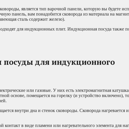
овороды, является тип варочной панели, которую вы будете исп
ную панель, вам понадобится сковорода из материала на магни
веющая сталь содержит железо).
одходят для индукционных плит. Индукционная посуда также п
п посуды для индукционного
ектрические или газовые. У них есть электромагнитная катушк
тной основе, помещается на горелку (и устройство включено), т
ней.
щается внутри дна и стенок сковороды. Сковорода нагревается и
й контакт в виде пламени или нагревательного элемента для наг