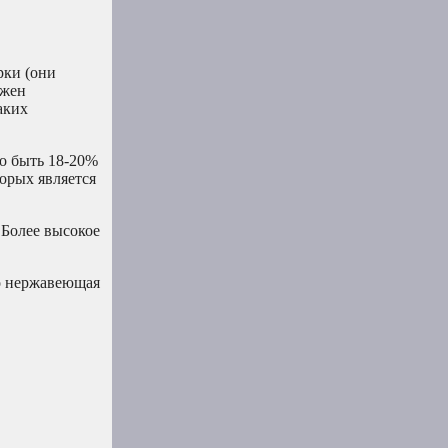
рки (они
лжен
аких
но быть 18-20%
орых является
 Более высокое
то нержавеющая