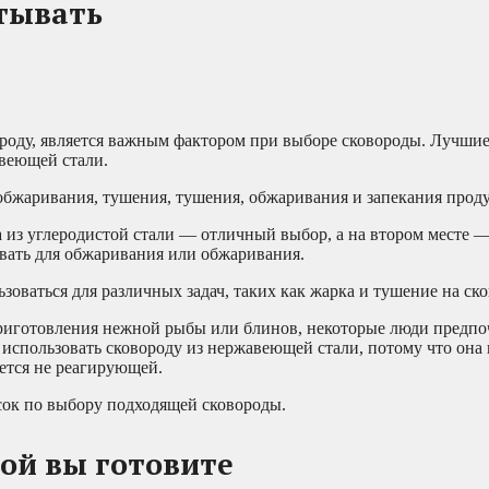
тывать
вороду, является важным фактором при выборе сковороды. Лучши
веющей стали.
я обжаривания, тушения, тушения, обжаривания и запекания прод
да из углеродистой стали — отличный выбор, а на втором месте
овать для обжаривания или обжаривания.
оваться для различных задач, таких как жарка и тушение на ско
 приготовления нежной рыбы или блинов, некоторые люди предп
спользовать сковороду из нержавеющей стали, потому что она 
ется не реагирующей.
ок по выбору подходящей сковороды.
рой вы готовите