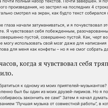
 почти полный набор текстов. Почти завершен. Я по
го произведения, но застрял на последних 4 строках
тально смотрел на экран, как будто текст собирался 
е глаза начали затуманиваться, и я почувствовал э
те. Я чувствовал себя побежденным, разочарованным
совершенно пустой, совершенно пустой. Как, черт в
не могу использовать свой мозг даже для написания
лова для меня как конфеты – но я не смог собрать да
часов, когда я чувствовал себя тр
ило.
братиться к одному из моих приятелей-музыкантов? 
ленно был бы один из моих друзей-лириков. Но я поду
я собираюсь закончить ее сам!” Затем я начал думать
званием “Лучшая музыка от совместной работы”, в к