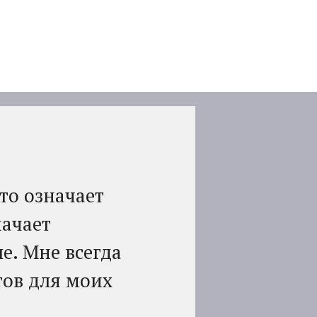
то означает
начает
е. Мне всегда
тов для моих