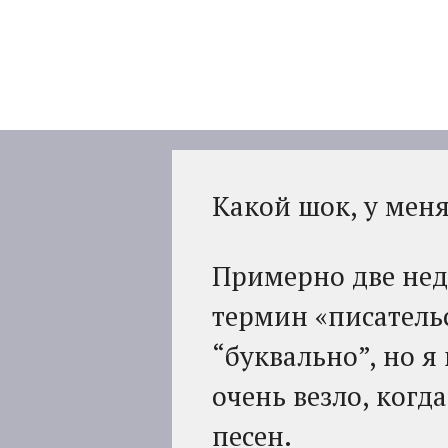
Перейти
к
содержимому
Какой шок, у меня
Примерно две неде
термин «писательс
“буквально”, но я
очень везло, когд
песен.