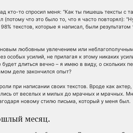
ад кто-то спросил меня: “Как ты пишешь тексты с т
л (потому что это было то, что я часто повторял): “
 98% текстов, которые я написал, были результатом 
, новым любовным увлечением или неблагополучны
ез особых усилий, не прилагая к этому никаких усил
не будет длиться вечно – я имею в виду, о скольких 
амом деле закончился опыт?
роли при написании своих текстов. Вроде как актер
ались от веселых и милых до мрачных и мрачных. М
агодаря новому стилю письма, который у меня был.
ошлый месяц.