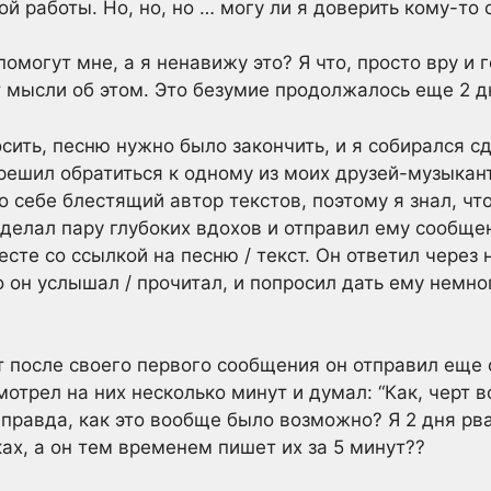
й работы. Но, но, но … могу ли я доверить кому-то 
помогут мне, а я ненавижу это? Я что, просто вру и 
от мысли об этом. Это безумие продолжалось еще 2 д
сить, песню нужно было закончить, и я собирался с
 решил обратиться к одному из моих друзей-музыкант
 себе блестящий автор текстов, поэтому я знал, чт
 сделал пару глубоких вдохов и отправил ему сообще
те со ссылкой на песню / текст. Он ответил через н
о он услышал / прочитал, и попросил дать ему немн
т после своего первого сообщения он отправил еще
отрел на них несколько минут и думал: “Как, черт во
 правда, как это вообще было возможно? Я 2 дня рв
ках, а он тем временем пишет их за 5 минут??