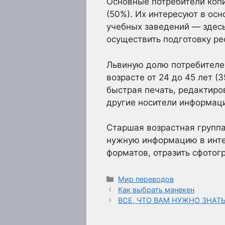
Основные потребители копи
(50%). Их интересуют в ос
учебных заведений — здес
осуществить подготовку ре
Львиную долю потребителе
возрасте от 24 до 45 лет (
быстрая печать, редактиро
другие носители информац
Старшая возрастная группа
нужную информацию в интер
форматов, отразить сфотог
Рубрики
Мир переводов
Как выбрать манекен
ВСЕ, ЧТО ВАМ НУЖНО ЗНАТ