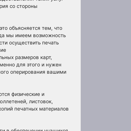
рия со стороны
это объясняется тем, что
егда мы имеем возможность
сти осуществить печать
ние
ьных размеров карт,
именно для этого и нужен
сного оперирования вашими
тся физические и
юллетеней, листовок,
 копий печатных материалов
ти в обеспечении учащихся