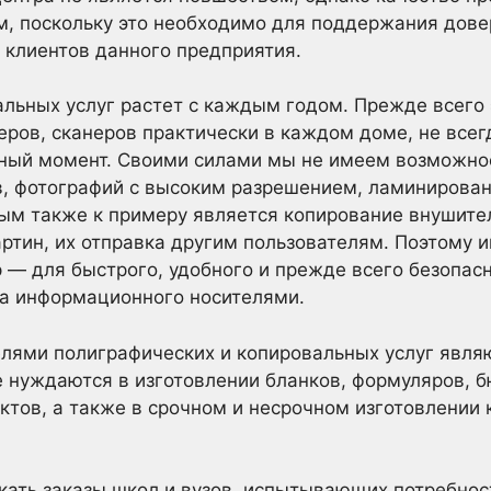
м, поскольку это необходимо для поддержания дове
 клиентов данного предприятия.
льных услуг растет с каждым годом. Прежде всего 
еров, сканеров практически в каждом доме, не вс
жный момент. Своими силами мы не имеем возможно
, фотографий с высоким разрешением, ламинирова
ым также к примеру является копирование внушител
артин, их отправка другим пользователям. Поэтому 
 — для быстрого, удобного и прежде всего безопа
да информационного носителями.
лями полиграфических и копировальных услуг являю
 нуждаются в изготовлении бланков, формуляров, б
тов, а также в срочном и несрочном изготовлении
кать заказы школ и вузов, испытывающих потребнос