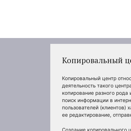
Перейти
к
содержимому
Копировальный ц
Копировальный центр относи
деятельность такого центр
копирование разного рода 
поиск информации в интерн
пользователей (клиентов) 
ее редактирование, отправ
Создание копировального ц