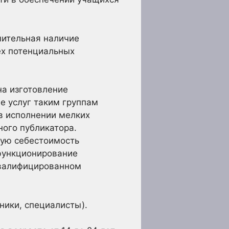
чительная наличие
ех потенциальных
на изготовление
е услуг таким группам
 в исполнении мелких
ного публикатора.
кую себестоимость
 функционирование
квалифицированном
ники, специалисты).