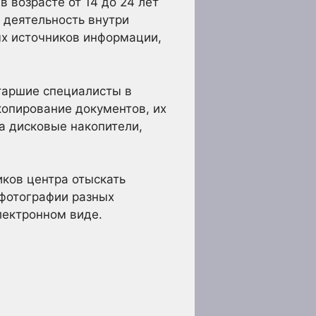
 возрасте от 14 до 24 лет
 деятельность внутри
ых источников информации,
таршие специалисты в
 копирование документов, их
а дисковые накопители,
ков центра отыскать
 фотографии разных
лектронном виде.