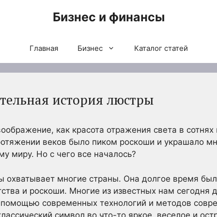
Бизнес и финансы
Главная
Бизнес
Каталог статей
ительная история люстры
оображение, как красота отражения света в сотнях 
отяжении веков было пиком роскоши и украшало мно
му миру. Но с чего все началось?
ы охватывает многие страны. Она долгое время бы
атства и роскоши. Многие из известных нам сегодня
с помощью современных технологий и методов совр
лассический символ во что-то яркое, веселое и ост