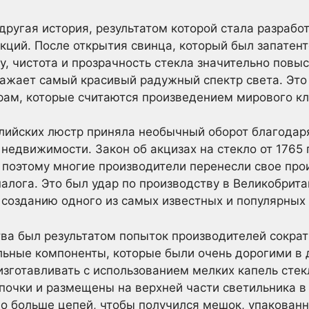
другая история, результатом которой стала разрабо
укций. После открытия свинца, который был запате
у, чистота и прозрачность стекла значительно повыс
ражает самый красивый радужный спектр света. Эт
рам, которые считаются произведением мирового кл
глийских люстр приняла необычный оборот благода
недвижимости. Закон об акцизах на стекло от 1765 
, поэтому многие производители перенесли свое про
алога. Это был удар по производству в Великобрита
созданию одного из самых известных и популярных 
тва был результатом попыток производителей сократ
льные компоненты, которые были очень дорогими в 
зготавливать с использованием мелких капель стек
почки и размещены на верхней части светильника в
 больше цепей, чтобы получился мешок, упакованны