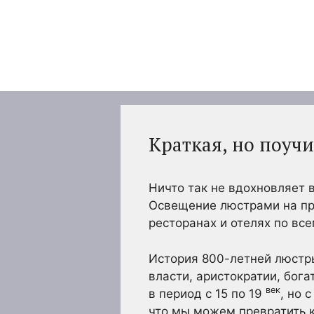
Перейти
к
содержимому
Краткая, но поуч
Ничто так не вдохновляет в
Освещение люстрами на пр
ресторанах и отелях по все
История 800-летней люстр
власти, аристократии, бог
век
в период с 15 по 19
, но 
что мы можем превратить к