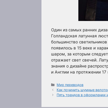
Один из самых ранних диза
Голландская латунная люст
большинство светильников 
появилось в 15 веке и хар
шаром, за которым следуе
отражает свет свечей. Лат
знания о дизайне распрост
и Англии на протяжении 17 
Рубрики
Мир переводов
Как починить шумные велот
Пять трендов в оформлении 