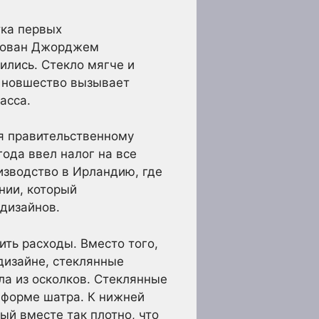
тка первых
нтован Джорджем
ились. Стекло мягче и
о новшество вызывает
асса.
ря правительственному
года ввел налог на все
изводство в Ирландию, где
нии, который
дизайнов.
ить расходы. Вместо того,
дизайне, стеклянные
ла из осколков. Стеклянные
 форме шатра. К нижней
й вместе так плотно, что