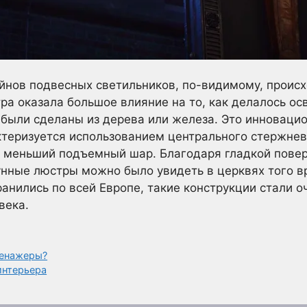
йнов подвесных светильников, по-видимому, происх
ра оказала большое влияние на то, как делалось ос
были сделаны из дерева или железа. Это инновацио
актеризуется использованием центрального стержне
т меньший подъемный шар. Благодаря гладкой повер
унные люстры можно было увидеть в церквях того вр
ранились по всей Европе, такие конструкции стали 
века.
ренажеры?
интерьера