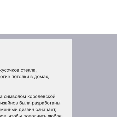
кусочков стекла.
гие потолки в домах,
ла символом королевской
 дизайнов были разработаны
еменный дизайн означает,
рое, чтобы дополнить любое