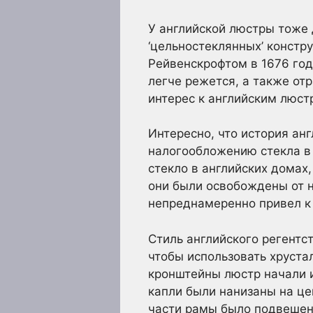
У английской люстры тоже 
‘цельностеклянных’ констр
Рейвенскрофтом в 1676 год
легче режется, а также от
интерес к английским люст
Интересно, что история ан
налогообложению стекла в 
стекло в английских домах
они были освобождены от н
непреднамеренно привел к 
Стиль английского регентс
чтобы использовать хруста
кронштейны люстр начали и
капли были нанизаны на це
части рамы было подвешено