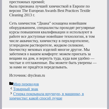
престижных премий;
была признана лучшей химчисткой в Европе по
версии The European Awards Best Practices Textile
Cleaning 2013 г.
Сеть химчисток “Диана” оснащена новейшим
оборудованием, специалисты проходят регулярные
курсы повышения квалификации и используют в
работе все доступные новейшие технологии, в том
числе аквачистку, химчистку в перхлорэтилене,
углеродном растворителе, жидком силиконе,
биочистку меховых изделий многое другое. Мы
заботимся о вашем комфорте: можем приехать за
вещами на дом, и вернуть туда, куда вам удобно —
чистые и отглаженные. Вы можете быть уверены —
за нами не придётся переделывать.
Источник: dryclean.ru
Рубрики
Мир переводов
Товарный знак
Стирка покрывала вручную, в машинке, в
химчистке: какой способ лучше