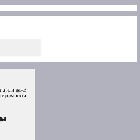
ина или даже
антированный
вы