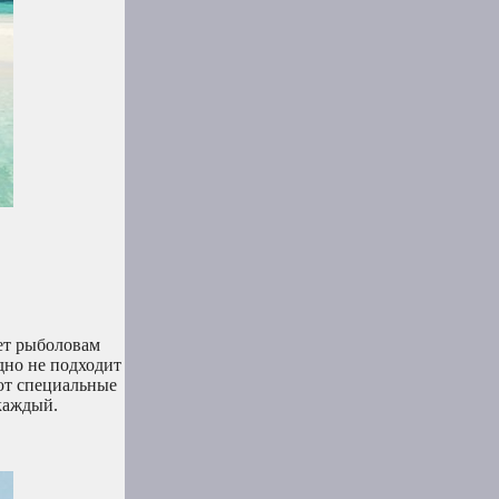
ает рыболовам
удно не подходит
ют специальные
 каждый.