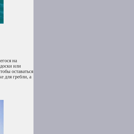
егося на
 доски или
тобы оставаться
е для гребли, а