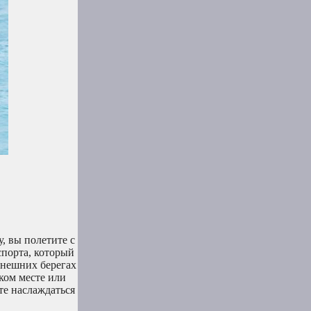
, вы полетите с
спорта, который
 Внешних берегах
ком месте или
те наслаждаться