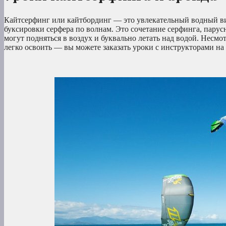
Кайтсерфинг или кайтбординг — это увлекательный водный вид
буксировки серфера по волнам. Это сочетание серфинга, парус
могут подняться в воздух и буквально летать над водой. Несмо
легко освоить — вы можете заказать уроки с инструкторами на