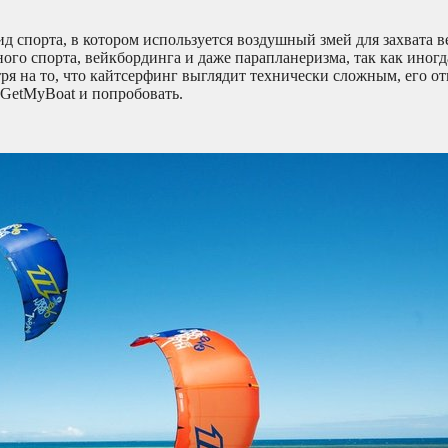
 спорта, в котором используется воздушный змей для захвата в
ного спорта, вейкбординга и даже парапланеризма, так как иног
тря на то, что кайтсерфинг выглядит технически сложным, его о
 GetMyBoat и попробовать.