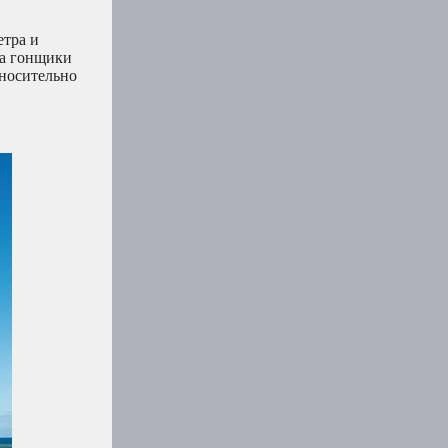
етра и
да гонщики
тносительно