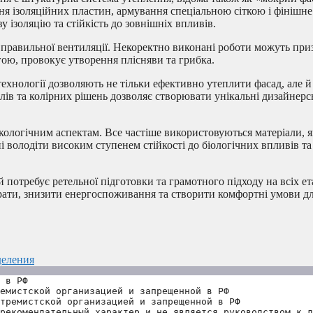
ння ізоляційних пластин, армування спеціальною сіткою і фінішн
ізоляцію та стійкість до зовнішніх впливів.
правильної вентиляції. Некоректно виконані роботи можуть при
ю, провокує утворення плісняви ​​та грибка.
ехнології дозволяють не тільки ефективно утеплити фасад, але й 
лів та колірних рішень дозволяє створювати унікальні дизайнерс
кологічним аспектам. Все частіше використовуються матеріали, я
і володіти високим ступенем стійкості до біологічних впливів та
потребує ретельної підготовки та грамотного підходу на всіх ета
ати, знизити енергоспоживання та створити комфортні умови дл
деления
 в РФ
емистской организацией и запрещенной в РФ
тремистской организацией и запрещенной в РФ 
рекомендательный характер и не является руководством к д