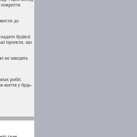
е покриття
звести до
надати будівлі
ькі проекти, що
кі не шкодять
пах робіт.
я життя у будь-
ействию.