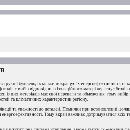
ов
струкції будівель, оскільки покращує їх енергоефективність та 
адів є вибір відповідного ізоляційного матеріалу. Існує безліч в
жен із цих матеріалів має свої переваги та обмеження, тому вибір
остей та кліматичних характеристик регіону.
ікації та уважності до деталей. Помилки при встановленні ізоля
ня енергоефективності. Тому вкрай важливо дотримуватися всіх т
ня є штукатурна система утеплення, відома також як «мокрий фа