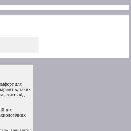
комфорт для
аріантів, таких
 залежить від
ційних
ехнологічних
сад». Цей метод