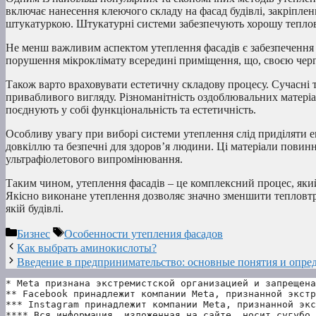
включає нанесення клеючого складу на фасад будівлі, закріпле
штукатуркою. Штукатурні системи забезпечують хорошу теплову 
Не менш важливим аспектом утеплення фасадів є забезпечення 
порушення мікроклімату всередині приміщення, що, своєю черго
Також варто враховувати естетичну складову процесу. Сучасні т
привабливого вигляду. Різноманітність оздоблювальних матеріа
поєднують у собі функціональність та естетичність.
Особливу увагу при виборі системи утеплення слід приділяти е
довкіллю та безпечні для здоров’я людини. Ці матеріали повинн
ультрафіолетового випромінювання.
Таким чином, утеплення фасадів – це комплексний процес, який 
Якісно виконане утеплення дозволяє значно зменшити тепловтр
якій будівлі.
Рубрики
Метки
Бизнес
Особенности утепления фасадов
Как выбрать аминокислоты?
Введение в предпринимательство: основные понятия и опре
* Meta признана экстремистской организацией и запрещена
** Facebook принадлежит компании Meta, признанной экстр
*** Instagram принадлежит компании Meta, признанной экс
**** Вся информация, изложенная на сайте, носит сугубо 