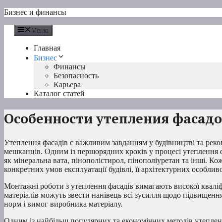
Перейти
Бизнес и финансы
к
содержимому
Меню
Главная
Бизнес
Финансы
Безопасность
Карьера
Каталог статей
Особенности утепления фасад
Утеплення фасадів є важливим завданням у будівництві та рекон
мешканців. Одним із першорядних кроків у процесі утеплення фас
як мінеральна вата, пінополістирол, пінополіуретан та інші. Ко
конкретних умов експлуатації будівлі, її архітектурних особлив
Монтажні роботи з утеплення фасадів вимагають високої кваліф
матеріалів можуть звести нанівець всі зусилля щодо підвищен
норм і вимог виробника матеріалу.
Одним із найбільш популярних та економічних методів утеплен