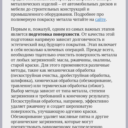
металлических изделий – от автомобильных дисков и
мебели до строительных конструкций и
промышленного оборудования. Подробнее про
полимерную покраску металла читайте на
сайте
.
Первым и, пожалуй, одним из самых важных этапов
является
подготовка поверхности
. От качества этой
подготовки напрямую зависит долговечность и
эстетический вид будущего покрытия. Этап включает
в себя несколько ключевых операций. Прежде всего,
необходимо тщательно очистить поверхность металла
от любых загрязнений: масла, ржавчины, окалины,
старой краски. Для этого применяются различные
методы, такие как механическая обработка
(пескоструйная очистка, дробеструйная обработка,
шлифовка), химическая обработка (обезжиривание,
травление) или термическая обработка (обжиг).
Выбор метода зависит от типа металла, степени
загрязнения и требований к конечному результату.
Пескоструйная обработка, например, эффективно
удаляет ржавчину и создает шероховатую
поверхность, улучшающую адгезию краски.
Обезжиривание удаляет масляные пятна и другие
органические загрязнения, которые могут
препятствовать равномерному распределению