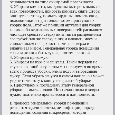
основывается на типе очищаемой поверхности.
3. Убираем комнаты, мы должны вытереть пыль со
всех поверхностей, прибрать комнату, снять шторы,
закинуть в стирку, помыть гардины, помыть окна,
подоконники и т д и только потом приступать к
уборке пола. Этот же принцип актуален для уборки
каких-либо вертикальных поверхностей: распыляем
чистящее средство сверху вниз; затем распределяем
его губкой так же сверху вниз; и наконец, моем и
споласкиваем поверхность начиная с верха и
заканчивая низом. Генеральная уборка помещения
сначала должна быть сухой, а потом влажной.
4. Убираем прихожую.
5. Убираем на кухне и санузлы. Такой порядок не
случаен: ванной и туалетом мы пользуемся во время
всего процесса уборки, меняя воду и выбрасывая
мусор. Если убрать санузел в самом начале, он может
утратить чистоту к концу генеральной уборки.
6. Приступаем к последнему этапу генеральной
уборки — мытью полов. Но сначала полы и ковры
нужно тщательно пропылесосить или подмести.
В процессе генеральной уборки помещений
решаются задачи чистоты, дезинфекции, порядка в
помещении, создания микросреды, которая