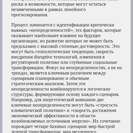
риски и возможности, которые могут остаться
незамеченными в рамках линейного
прогнозирования.
Процесс начинается с идентификации критически
важных «неопределенностей», тех факторов, которые
оказывают наибольшее влияние на будущее
организации, но развитие которых не может быть
предсказано с высокой степенью достоверности. Это
могут быть геополитические тенденции, скорость
внедрения disruptive технологий, изменения в
регуляторной политике или глубинные социальные
трансформации. Фокус на неопределенностях, а не на
трендах, является ключевым различием между
сценарным планирование и обычным
стратегическим анализом. Затем эти
неопределенности комбинируются в логические
структуры, формирующие основу каждого сценария.
Например, для энергетической компании две
ключевые неопределенности могут быть «строгость
климатической политики» и «скорость достижения
экономической эффективности в области
возобновляемых источников энергии». Их сочетание
порождает четыре базовых сценария: мир быстрой
зеленой трансформации, мир медленного