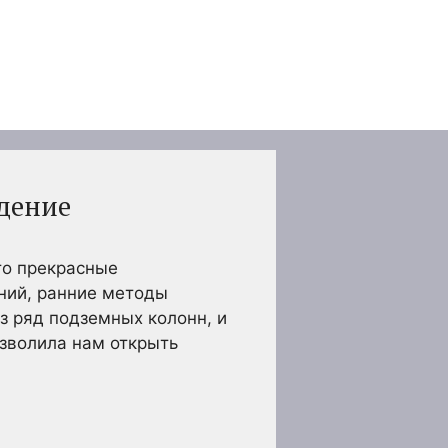
дение
то прекрасные
аний, ранние методы
з ряд подземных колонн, и
зволила нам открыть