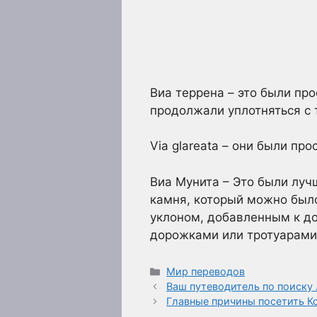
Виа террена – это были пр
продолжали уплотняться с
Via glareata – они были п
Виа Мунита – Это были луч
камня, который можно было
уклоном, добавленным к до
дорожками или тротуарами,
Рубрики
Мир переводов
Ваш путеводитель по поиску
Главные причины посетить К