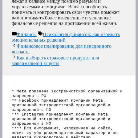
лежат в балансе между помимо разумом и
управляемыми эмоциями. Ваша способность
понимать и контролировать свои чувства поможет
вам принимать более взвешенные и успешные
финансовые решения на протяжении всей жизни.
Рубрики
Метки
Финансы
Психология финансов: как избежать
эмоциональных решений
Финансовое планирование для пенсионного
возраста
Как выбирать страховые продукты для
максимальной защиты
* Meta признана экстремистской организацией и 
запрещена в РФ
** Facebook принадлежит компании Meta, 
признанной экстремистской организацией и 
запрещенной в РФ
*** Instagram принадлежит компании Meta, 
признанной экстремистской организацией и 
запрещенной в РФ 
**** Вся информация, изложенная на сайте, 
носит сугубо рекомендательный характер и не 
является руководством к действию.