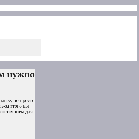
ам нужно
льшее, но просто
з-за этого вы
 состоянием для