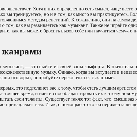
овершенствует. Хотя в них определенно есть смысл, чаще всего 
лько вы тренируетесь, но и в том, как много вы практикуетесь. Б
торяющимся методам репетиций. К сожалению, они на самом де
 о том, как вы развиваетесь как музыкант. Также не играйте одн
рите, как вы можете бросить вызов себе или научиться чему-то 
и жанрами
 музыкант, — это выйти из своей зоны комфорта. В значительно
ысококачественную музыку. Однако, когда вы вступаете в неизве
а ваши оговорки, попробуйте переключиться с жанрами.
ервых, это подтолкнет вас к тому, чтобы стать лучшим артистом
настоящее время, и найти способ адаптировать их к этому новом
ытать свои таланты. Существует также тот факт, что, смешивая
тью принадлежит вам. Итак, с помощью этого эксперимента вы д