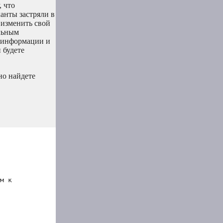
, что
анты застряли в
 изменить свой
альным
о информации и
 будете
но найдете
м к 