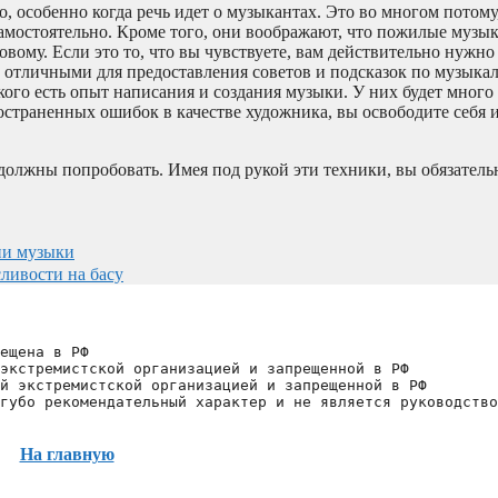
, особенно когда речь идет о музыкантах. Это во многом потому
мостоятельно. Кроме того, они воображают, что пожилые музык
новому. Если это то, что вы чувствуете, вам действительно нужно
ыть отличными для предоставления советов и подсказок по музык
 кого есть опыт написания и создания музыки. У них будет мног
остраненных ошибок в качестве художника, вы освободите себя и
 должны попробовать. Имея под рукой эти техники, вы обязатель
ии музыки
ливости на басу
ещена в РФ
экстремистской организацией и запрещенной в РФ
й экстремистской организацией и запрещенной в РФ 
губо рекомендательный характер и не является руководство
На главную