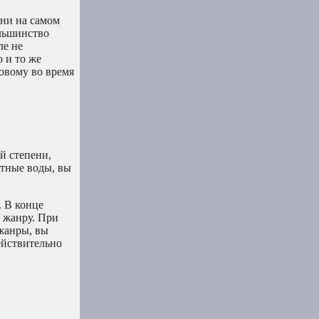
они на самом
ольшинство
ле не
о и то же
новому во время
й степени,
стные воды, вы
. В конце
у жанру. При
 жанры, вы
ействительно