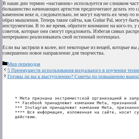
В наши дни термин «наставник» используется не слишком часто
большинство начинающих артистов предпочитают делать это са
каменном веке и, следовательно, не могут научить их чему-то 
образ мышления. Теперь такие сайты, как Guitar Pal, могут б
инструментам. В то же время, обратите внимание на кого-то, у
советов, которые они смогут предложить. Избегая самых распр
непрерывно реализовывать свой истинный потенциал.
Если вы застряли в колее, вот некоторые из вещей, которые вы
совершенно новое направление для творчества.
Рубрики
Мир переводов
5 Преимуществ использования визуального в изучении теор
Готовы ли вы к выступлению? Советы по повышению вынос
* Meta признана экстремистской организацией и запр
** Facebook принадлежит компании Meta, признанной 
*** Instagram принадлежит компании Meta, признанно
**** Вся информация, изложенная на сайте, носит су
действию.