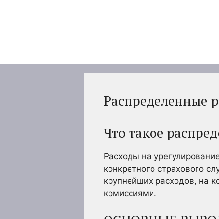
Перейти
к
содержимому
Распределенные р
Что такое распре
Расходы на урегулирование
конкретного страхового сл
крупнейших расходов, на к
комиссиями.