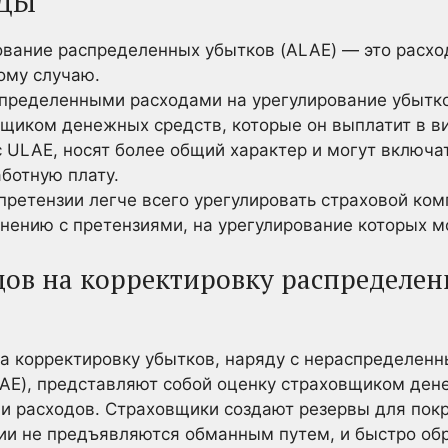
ДЫ
ование распределенных убытков (ALAE) — это расхо
ому случаю.
спределенными расходами на урегулирование убытк
вщиком денежных средств, которые он выплатит в ви
с ULAE, носят более общий характер и могут включа
ботную плату.
ретензии легче всего урегулировать страховой комп
нению с претензиями, на урегулирование которых мо
ов на корректировку распределен
а корректировку убытков, наряду с нераспределен
AE), представляют собой оценку страховщиком ден
 и расходов. Страховщики создают резервы для покр
зии не предъявляются обманным путем, и быстро об