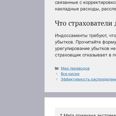
связанные с корректировк
накладные расходы, рассле
Что страхователи
Индоссаменты требуют, чт
убытков. Прочитайте форму
урегулирование убытков не
страховщик отказывает в п
Рубрики
Мир переводов
Все риски
Эффективность распределен
* Meta признана экстрем