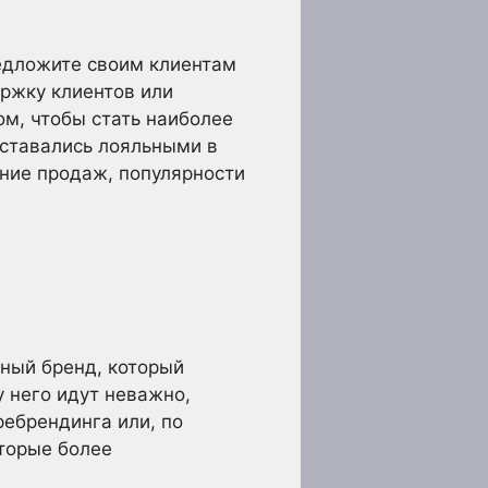
едложите своим клиентам
ержку клиентов или
ом, чтобы стать наиболее
оставались лояльными в
ение продаж, популярности
щный бренд, который
у него идут неважно,
ребрендинга или, по
оторые более