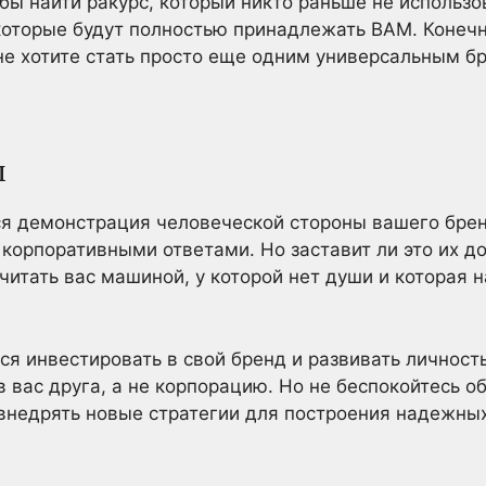
бы найти ракурс, который никто раньше не использов
которые будут полностью принадлежать ВАМ. Конечно
не хотите стать просто еще одним универсальным б
м
 демонстрация человеческой стороны вашего брен
корпоративными ответами. Но заставит ли это их до
считать вас машиной, у которой нет души и которая 
ся инвестировать в свой бренд и развивать личност
в вас друга, а не корпорацию. Но не беспокойтесь 
и внедрять новые стратегии для построения надежн