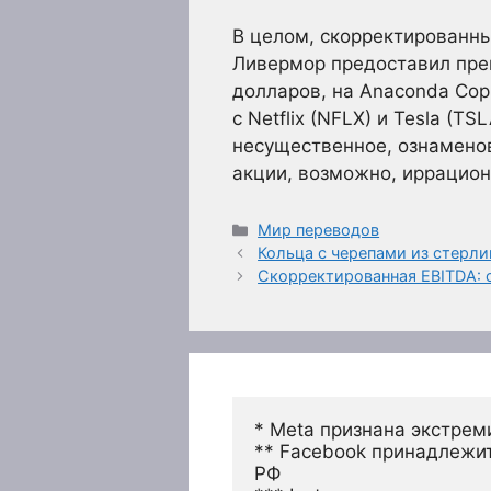
В целом, скорректированны
Ливермор предоставил прев
долларов, на Anaconda Cop
с Netflix (NFLX) и Tesla (
несущественное, ознамено
акции, возможно, иррацио
Рубрики
Мир переводов
Кольца с черепами из стерлин
Скорректированная EBITDA: 
* Meta признана экстрем
** Facebook принадлежит
РФ