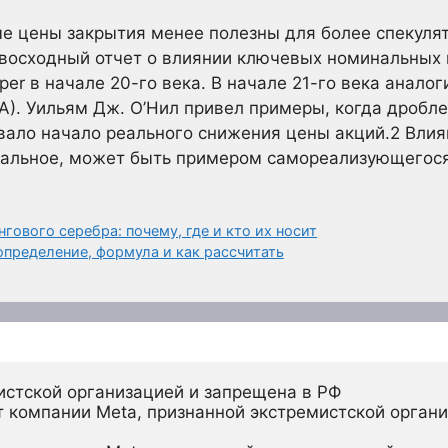
е цены закрытия менее полезны для более спекуля
осходный отчет о влиянии ключевых номинальных ц
per в начале 20-го века. В начале 21-го века анал
TSLA). Уильям Дж. О’Нил привел примеры, когда дробл
вало начало реального снижения цены акций.
2
Влия
нальное, может быть примером самореализующегося
гового серебра: почему, где и кто их носит
определение, формула и как рассчитать
истской организацией и запрещена в РФ
 компании Meta, признанной экстремистской органи