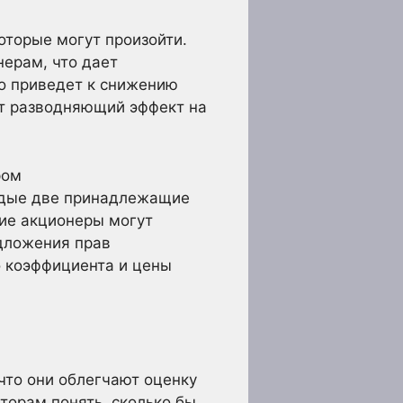
оторые могут произойти.
ерам, что дает
то приведет к снижению
т разводняющий эффект на
ром
ждые две принадлежащие
щие акционеры могут
едложения прав
о коэффициента и цены
что они облегчают оценку
торам понять, сколько бы