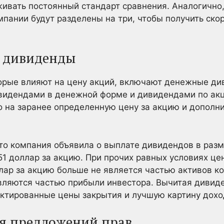
живать постоянный стандарт сравнения. Аналогично
мпании будут разделены на три, чтобы получить ск
а дивиденды
орые влияют на цену акций, включают денежные ди
видендами в денежной форме и дивидендами по акц
 на заранее определенную цену за акцию и дополн
о компания объявила о выплате дивидендов в разм
51 доллар за акцию. При прочих равных условиях це
ллар за акцию больше не является частью активов к
ляются частью прибыли инвестора. Вычитая дивид
ектированные цены закрытия и лучшую картину дохо
я предложений прав