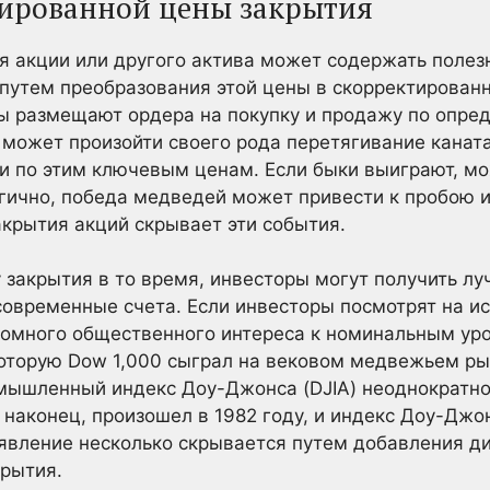
тированной цены закрытия
я акции или другого актива может содержать поле
путем преобразования этой цены в скорректированн
ы размещают ордера на покупку и продажу по опре
е может произойти своего рода перетягивание канат
 по этим ключевым ценам. Если быки выиграют, мо
огично, победа медведей может привести к пробою 
крытия акций скрывает эти события.
 закрытия в то время, инвесторы могут получить лу
 современные счета. Если инвесторы посмотрят на ис
ромного общественного интереса к номинальным ур
которую Dow 1,000 сыграл на вековом медвежьем рын
мышленный индекс Доу-Джонса (DJIA) неоднократно 
, наконец, произошел в 1982 году, и индекс Доу-Джо
явление несколько скрывается путем добавления д
крытия.