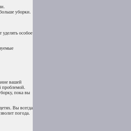
ли.
больше уборки.
 уделять особое
ьзуемые
ание вашей
й проблемой.
уборку, пока вы
детях. Вы всегда
озволит погода.