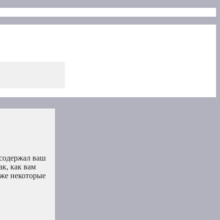
 содержал ваш
ак, как вам
кже некоторые