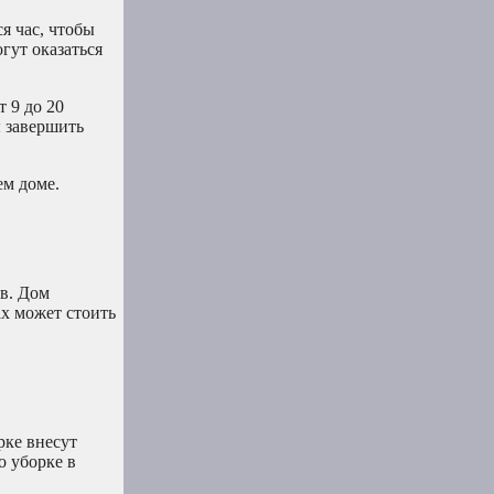
я час, чтобы
гут оказаться
 9 до 20
ы завершить
ем доме.
ов. Дом
ах может стоить
рке внесут
о уборке в