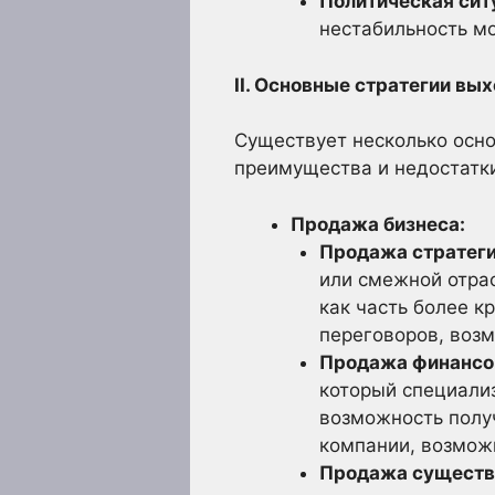
Политическая сит
нестабильность мо
II. Основные стратегии вых
Существует несколько осно
преимущества и недостатки
Продажа бизнеса:
Продажа стратеги
или смежной отра
как часть более к
переговоров, воз
Продажа финансов
который специализ
возможность получ
компании, возмож
Продажа существ