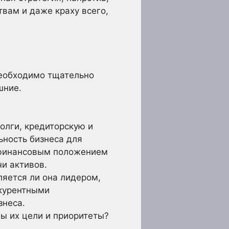
вам и даже краху всего,
необходимо тщательно
шние.
олги, кредиторскую и
ьность бизнеса для
 финансовым положением
и активов.
яется ли она лидером,
нкурентными
знеса.
ы их цели и приоритеты?