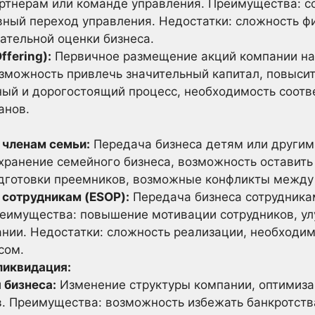
тнерам или команде управления. Преимущества: с
вный переход управления. Недостатки: сложность ф
ательной оценки бизнеса.
Offering):
Первичное размещение акций компании на
зможность привлечь значительный капитал, повысит
ный и дорогостоящий процесс, необходимость соотв
анов.
 членам семьи:
Передача бизнеса детям или другим
ранение семейного бизнеса, возможность оставить 
дготовки преемников, возможные конфликты между
 сотрудникам (ESOP):
Передача бизнеса сотрудникам
Преимущества: повышение мотивации сотрудников, у
нии. Недостатки: сложность реализации, необходим
сом.
ликвидация:
 бизнеса:
Изменение структуры компании, оптимиза
в. Преимущества: возможность избежать банкротст