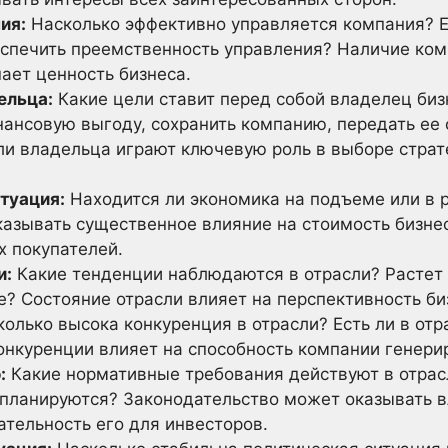
ия:
Насколько эффективно управляется компания? Е
еспечить преемственность управления? Наличие ко
ает ценность бизнеса.
ельца:
Какие цели ставит перед собой владелец биз
нсовую выгоду, сохранить компанию, передать ее с
ли владельца играют ключевую роль в выборе страт
туация:
Находится ли экономика на подъеме или в 
азывать существенное влияние на стоимость бизнес
х покупателей.
и:
Какие тенденции наблюдаются в отрасли? Растет л
е? Состояние отрасли влияет на перспективность би
олько высока конкуренция в отрасли? Есть ли в о
онкуренции влияет на способность компании генери
:
Какие нормативные требования действуют в отрас
 планируются? Законодательство может оказывать в
ательность его для инвесторов.