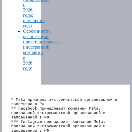
с
2026
года:
изменения
года
Особенности
регистрации
представительства
иностранной
компании
в
2026
году
* Meta признана экстремистской организацией и 
запрещена в РФ
** Facebook принадлежит компании Meta, 
признанной экстремистской организацией и 
запрещенной в РФ
*** Instagram принадлежит компании Meta, 
признанной экстремистской организацией и 
запрещенной в РФ 