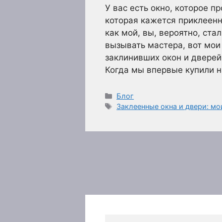
У вас есть окно, которое п
которая кажется приклеенн
как мой, вы, вероятно, ста
вызывать мастера, вот мо
заклинивших окон и двере
Когда мы впервые купили 
Рубрики
Блог
Метки
Заклеенные окна и двери: м