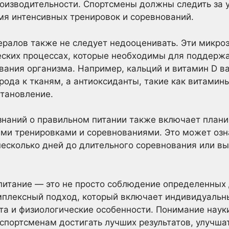
роизводительности. Спортсмены должны следить за 
мя интенсивных тренировок и соревнований.
ралов также не следует недооценивать. Эти микро
ских процессах, которые необходимы для поддержа
ания организма. Например, кальций и витамин D в
рода к тканям, а антиоксиданты, такие как витамин
становление.
знаний о правильном питании также включает план
ими тренировками и соревнованиями. Это может озн
несколько дней до длительного соревнования или в
питание — это не просто соблюдение определенных
мплексный подход, который включает индивидуальн
рта и физиологические особенности. Понимание наук
спортсменам достигать лучших результатов, улучша