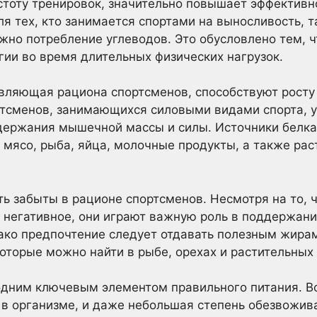
астоту тренировок, значительно повышает эффектив
ля тех, кто занимается спортами на выносливость, 
ажно потребление углеводов. Это обусловлено тем, 
ии во время длительных физических нагрузок.
авляющая рациона спортсменов, способствуют росту
тсменов, занимающихся силовыми видами спорта, 
держания мышечной массы и силы. Источники белка
мясо, рыба, яйца, молочные продукты, а также раст
 забыты в рационе спортсменов. Несмотря на то, 
 негативное, они играют важную роль в поддержани
ако предпочтение следует отдавать полезным жирам
оторые можно найти в рыбе, орехах и растительных
одним ключевым элементом правильного питания. В
 в организме, и даже небольшая степень обезвожив