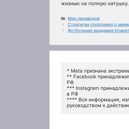
жизнью на полную катушку.
Рубрики
Мир переводов
Стратегии спортивного мене
Футбольная академия Кларет
* Meta признана экстрем
** Facebook принадлежит
РФ
*** Instagram принадлеж
в РФ 
**** Вся информация, из
руководством к действи