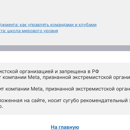
джмента: как управлять командами и клубами
та: школа мирового уровня
истской организацией и запрещена в РФ
 компании Meta, признанной экстремистской органи
ит компании Meta, признанной экстремистской орган
ложенная на сайте, носит сугубо рекомендательный х
ю.
На главную