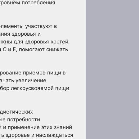
уровнем потребления
элементы участвуют в
ния здоровья и
ажны для здоровья костей,
ы C и E, помогают снижать
ирование приемов пищи в
ачать увеличение
ыбор легкоусвояемой пищи
 диетических
ые потребности
и и применение этих знаний
ть здоровье и наслаждаться