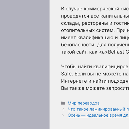
В случае коммерческой сис
проводятся все капитальн
склады, рестораны и гости
отопительных систем. При 
имеет квалификацию и лице
безопасности. Для получен
такой сайт, как <a>Belfast 
Чтобы найти квалифицирова
Safe. Если вы не можете н
Интернете и найти подходя
Вы также можете запросит
Рубрики
Мир переводов
Что такое ламинированный п
Осень — идеальное время дл