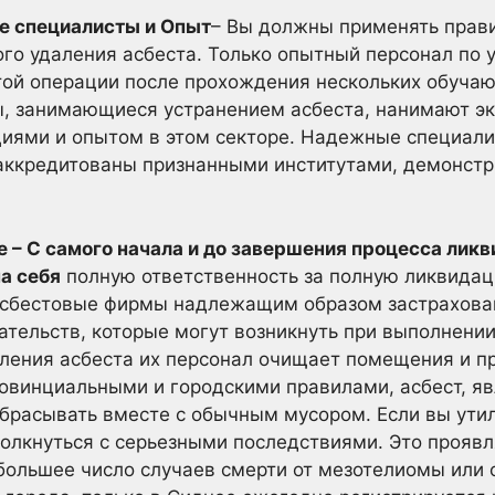
 специалисты и Опыт
– Вы должны применять прави
ого удаления асбеста. Только опытный персонал по
той операции после прохождения нескольких обучаю
 занимающиеся устранением асбеста, нанимают э
ями и опытом в этом секторе. Надежные специали
аккредитованы признанными институтами, демонстри
 – С самого начала и до завершения процесса лик
а себя
полную ответственность за полную ликвидац
сбестовые фирмы надлежащим образом застрахован
тельств, которые могут возникнуть при выполнении 
ления асбеста их персонал очищает помещения и п
провинциальными и городскими правилами, асбест, 
брасывать вместе с обычным мусором. Если вы ути
олкнуться с серьезными последствиями. Это проявля
ольшее число случаев смерти от мезотелиомы или 