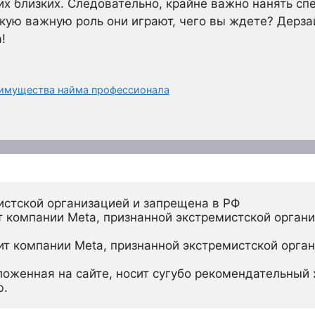
их близких. Следовательно, крайне важно нанять спе
какую важную роль они играют, чего вы ждете? Дерз
!
еимущества найма профессионала
у
истской организацией и запрещена в РФ
 компании Meta, признанной экстремистской органи
ит компании Meta, признанной экстремистской орган
ложенная на сайте, носит сугубо рекомендательный х
ю.