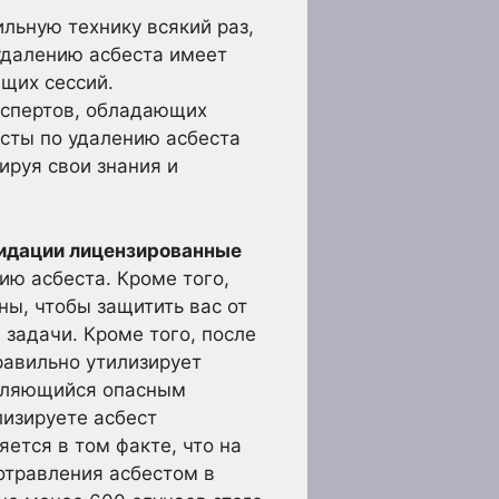
льную технику всякий раз,
 удалению асбеста имеет
щих сессий.
кспертов, обладающих
сты по удалению асбеста
руя свои знания и
видации лицензированные
ию асбеста. Кроме того,
ы, чтобы защитить вас от
задачи. Кроме того, после
равильно утилизирует
являющийся опасным
лизируете асбест
ется в том факте, что на
отравления асбестом в