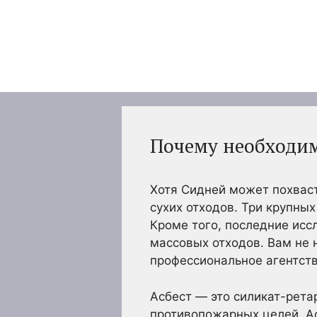
Перейти
к
содержимому
Почему необходим
Хотя Сидней может похваст
сухих отходов. Три крупны
Кроме того, последние исс
массовых отходов. Вам не 
профессиональное агентств
Асбест — это силикат-рета
противопожарных целей. Ас