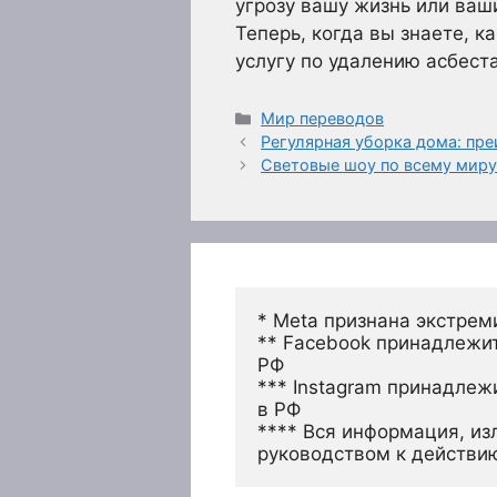
угрозу вашу жизнь или ваш
Теперь, когда вы знаете, 
услугу по удалению асбеста
Рубрики
Мир переводов
Регулярная уборка дома: пр
Световые шоу по всему мир
* Meta признана экстрем
** Facebook принадлежит
РФ
*** Instagram принадлеж
в РФ 
**** Вся информация, из
руководством к действи