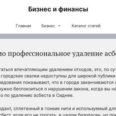
Бизнес и финансы
Главная
Бизнес
Каталог статей
о профессиональное удаление асб
аться впечатляющим удалением отходов, это, по су
х городских свалки недоступны для широкой публик
ледования показывают, что в городе заканчиваются
нужно беспокоиться о нарушении закона, когда вы 
о по удалению асбеста в Сиднее.
рдант, сплетенный в тонкие нити и используемый для
бест, если его не трогать, в целом безопасен, но п