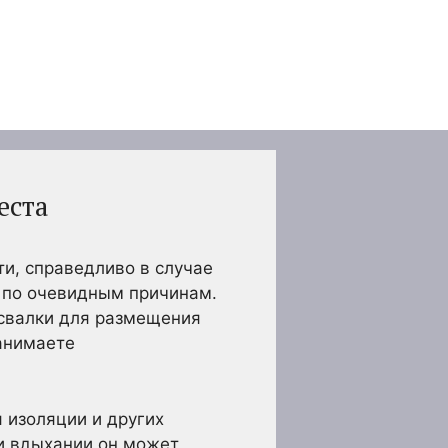
еста
ти, справедливо в случае
и по очевидным причинам.
 свалки для размещения
нанимаете
 изоляции и других
ри вдыхании он может