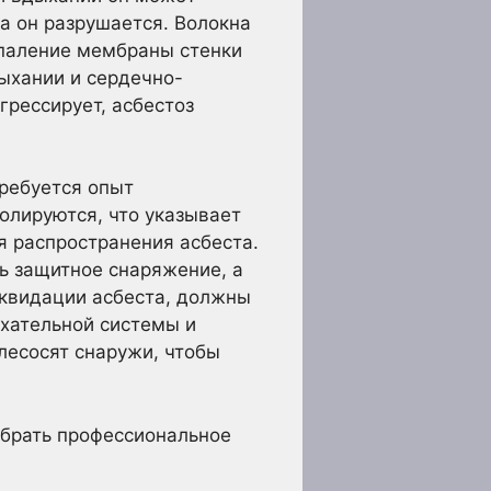
а он разрушается. Волокна
спаление мембраны стенки
дыхании и сердечно-
грессирует, асбестоз
требуется опыт
олируются, что указывает
я распространения асбеста.
ть защитное снаряжение, а
иквидации асбеста, должны
ыхательной системы и
лесосят снаружи, чтобы
ыбрать профессиональное