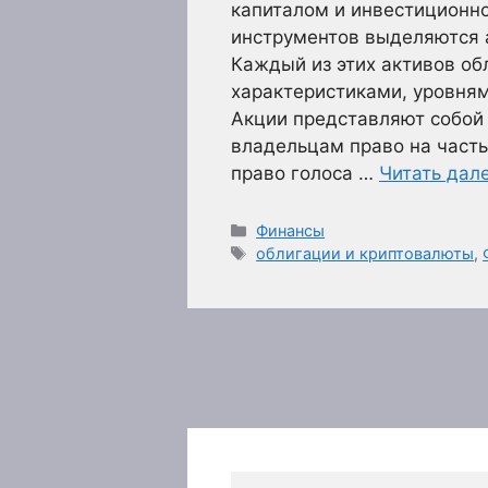
капиталом и инвестиционн
инструментов выделяются 
Каждый из этих активов о
характеристиками, уровням
Акции представляют собой 
владельцам право на часть
право голоса …
Читать дал
Рубрики
Финансы
Метки
облигации и криптовалюты
,