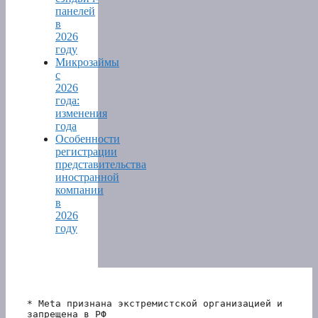
панелей
в
2026
году
Микрозаймы
с
2026
года:
изменения
года
Особенности
регистрации
представительства
иностранной
компании
в
2026
году
* Meta признана экстремистской организацией и 
запрещена в РФ