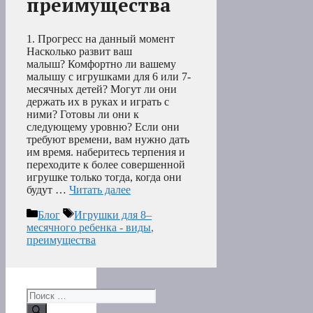
преимущества
1. Прогресс на данный момент
Насколько развит ваш
малыш? Комфортно ли вашему
малышу с игрушками для 6 или 7-
месячных детей? Могут ли они
держать их в руках и играть с
ними? Готовы ли они к
следующему уровню? Если они
требуют времени, вам нужно дать
им время. наберитесь терпения и
переходите к более совершенной
игрушке только тогда, когда они
будут …
Читать далее
Рубрики
Метки
Блог
Игрушки для 8–
месячного ребенка - виды
,
преимущества
Поиск: