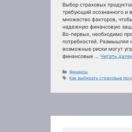
Выбор страховых продуктов
требующий осознанного и 
множество факторов, чтобы
надежную финансовую защи
Во-первых, необходимо пр
потребностей. Размышляя н
возможные риски могут угр
финансовые …
Читать дале
Рубрики
Финансы
Метки
Как выбирать страховые пр