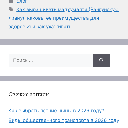
Блог
Метки
Как выращивать мадхумалти (Рангунскую
лиану): каковы ее преимущества для
здоровья и как ухаживать
Поиск:
Свежие записи
Как выбрать летние шины в 2026 году?
Виды общественного транспорта в 2026 году