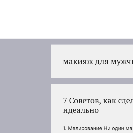
Перейти
к
содержимому
макияж для мужч
7 Советов, как сд
идеально
1. Мелирование Ни один ма