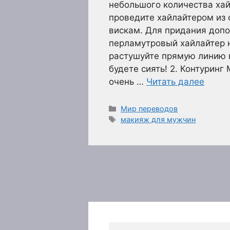
небольшого количества хай
проведите хайлайтером из 
вискам. Для придания допо
перламутровый хайлайтер н
растушуйте прямую линию в
будете сиять! 2. Контурин
очень …
Читать далее
Рубрики
Мир переводов
Метки
макияж для мужчин