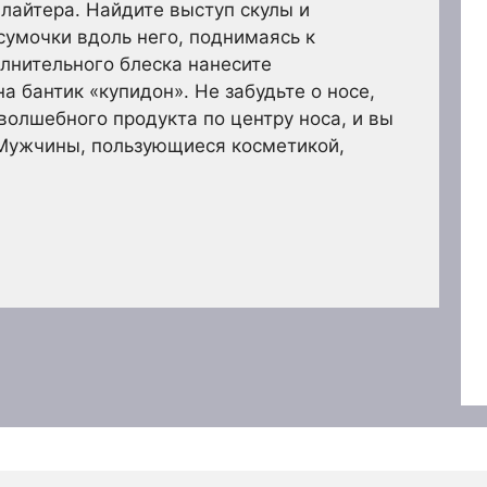
лайтера. Найдите выступ скулы и
сумочки вдоль него, поднимаясь к
лнительного блеска нанесите
а бантик «купидон». Не забудьте о носе,
олшебного продукта по центру носа, и вы
г Мужчины, пользующиеся косметикой,