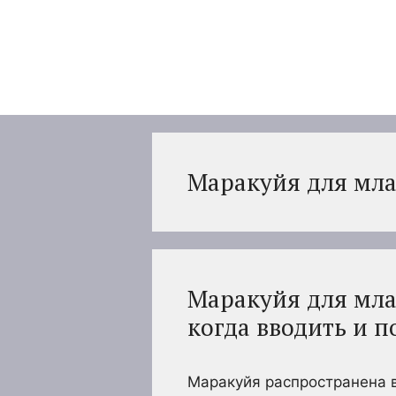
Перейти
к
содержимому
Маракуйя для мл
Маракуйя для мла
когда вводить и п
Маракуйя распространена в