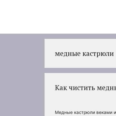
Перейти
к
содержимому
медные кастрюли
Как чистить медн
Медные кастрюли веками ис