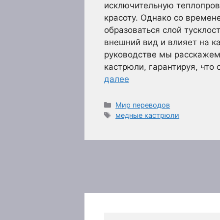
исключительную теплопров
красоту. Однако со времен
образоваться слой тусклост
внешний вид и влияет на к
руководстве мы расскажем
кастрюли, гарантируя, что
далее
Рубрики
Мир переводов
Метки
медные кастрюли