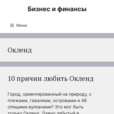
Перейти
Бизнес и финансы
к
содержимому
Меню
Окленд
10 причин любить Окленд
Город, ориентированный на природу, с
пляжами, гаванями, островами и 48
спящими вулканами? Это мог быть
только Окленд. Давно забытый в