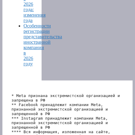
2026
года:
изменения
года
Особенности
регистрации
представительства
иностранной
компании
в
2026
году
* Meta признана экстремистской организацией и 
запрещена в РФ
** Facebook принадлежит компании Meta, 
признанной экстремистской организацией и 
запрещенной в РФ
*** Instagram принадлежит компании Meta, 
признанной экстремистской организацией и 
запрещенной в РФ 
**** Вся информация, изложенная на сайте, 