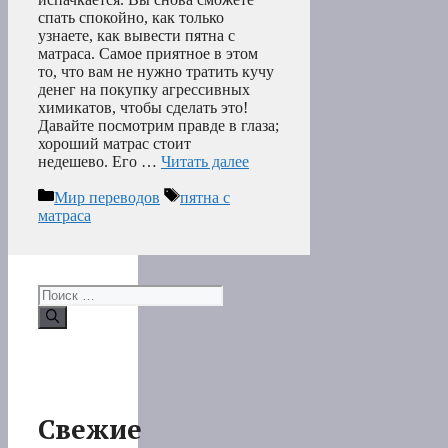
спать спокойно, как только
узнаете, как вывести пятна с
матраса. Самое приятное в этом
то, что вам не нужно тратить кучу
денег на покупку агрессивных
химикатов, чтобы сделать это!
Давайте посмотрим правде в глаза;
хороший матрас стоит
недешево. Его …
Читать далее
Рубрики
Метки
Мир переводов
пятна с
матраса
Поиск:
Свежие