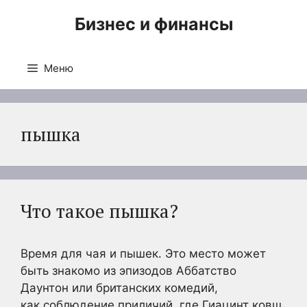
Перейти
Бизнес и финансы
к
содержимому
Меню
пышка
Что такое пышка?
Время для чая и пышек. Это место может
быть знакомо из эпизодов Аббатство
Даунтон или британских комедий,
как соблюдение приличий, где Гиацинт ковш