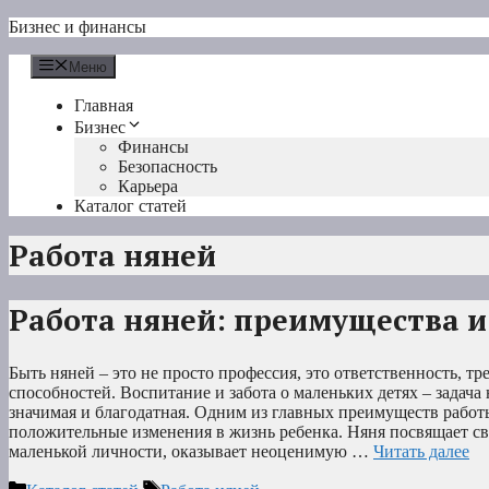
Перейти
Бизнес и финансы
к
содержимому
Меню
Главная
Бизнес
Финансы
Безопасность
Карьера
Каталог статей
Работа няней
Работа няней: преимущества и
Быть няней – это не просто профессия, это ответственность, т
способностей. Воспитание и забота о маленьких детях – задача 
значимая и благодатная. Одним из главных преимуществ работ
положительные изменения в жизнь ребенка. Няня посвящает с
маленькой личности, оказывает неоценимую …
Читать далее
Рубрики
Метки