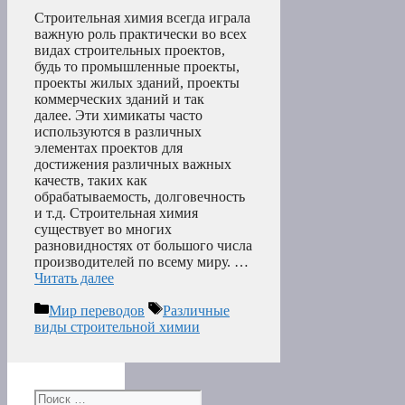
Строительная химия всегда играла
важную роль практически во всех
видах строительных проектов,
будь то промышленные проекты,
проекты жилых зданий, проекты
коммерческих зданий и так
далее. Эти химикаты часто
используются в различных
элементах проектов для
достижения различных важных
качеств, таких как
обрабатываемость, долговечность
и т.д. Строительная химия
существует во многих
разновидностях от большого числа
производителей по всему миру. …
Читать далее
Рубрики
Метки
Мир переводов
Различные
виды строительной химии
Поиск: