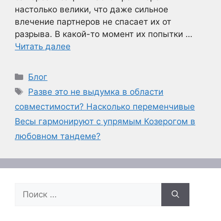
настолько велики, что даже сильное
влечение партнеров не спасает их от
разрыва. В какой-то момент их попытки …
Читать далее
Рубрики
Блог
Метки
Разве это не выдумка в области
совместимости? Насколько переменчивые
Весы гармонируют с упрямым Козерогом в
любовном тандеме?
Поиск: